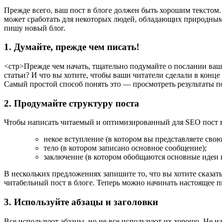
Прежде всего, ваш пост в блоге должен быть хорошим текстом. 
может сработать для некоторых людей, обладающих природными
пишу новый блог.
1. Думайте, прежде чем писать!
<стр>Прежде чем начать, тщательно подумайте о послании ваше
статьи? И что вы хотите, чтобы ваши читатели сделали в конце
Самый простой способ понять это — просмотреть результаты по
2. Продумайте структуру поста
Чтобы написать читаемый и оптимизированный для SEO пост в б
некое вступление (в котором вы представляете свою
тело (в котором записано основное сообщение);
заключение (в котором обобщаются основные идеи и
В нескольких предложениях запишите то, что вы хотите сказать
читабельный пост в блоге. Теперь можно начинать настоящее п
3. Используйте абзацы и заголовки
Все используют абзацы, но не все используют их хорошо. Не на