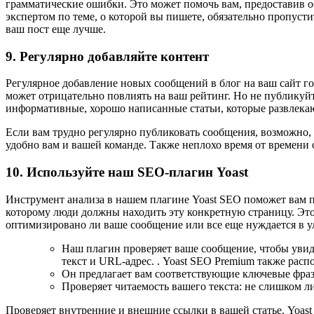
грамматические ошибки. Это может помочь вам, предоставив об
экспертом по теме, о которой вы пишете, обязательно пропустит
ваш пост еще лучше.
9. Регулярно добавляйте контент
Регулярное добавление новых сообщений в блог на ваш сайт гов
может отрицательно повлиять на ваш рейтинг. Но не публикуйт
информативные, хорошо написанные статьи, которые развлекаю
Если вам трудно регулярно публиковать сообщения, возможно, 
удобно вам и вашей команде. Также неплохо время от времени о
10. Используйте наш SEO-плагин Yoast
Инструмент анализа в нашем плагине Yoast SEO поможет вам п
которому люди должны находить эту конкретную страницу. Это 
оптимизировано ли ваше сообщение или все еще нуждается в 
Наш плагин проверяет ваше сообщение, чтобы увиде
текст и URL-адрес. . Yoast SEO Premium также рас
Он предлагает вам соответствующие ключевые фразы
Проверяет читаемость вашего текста: не слишком 
Проверяет внутренние и внешние ссылки в вашей статье. Yoast