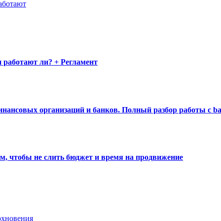
работают
 работают ли? + Регламент
инансовых организаций и банков. Полный разбор работы с ba
ам, чтобы не слить бюджет и время на продвижение
охновения