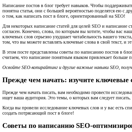
Написание постов в блог требует навыков. Чтобы поддерживать интерес читателя, вам следует подумать о структуре вашего контента и сделать его интересным. Если людям нравится и
понятна статья, они с большей вероятностью поделятся ею с др
о том, как написать пост в блоге, ориентированный на SEO!
Для некоторых написание статей для целей SEO и написание с
согласен. Конечно, слова, по которым вы хотите, чтобы вас н
ключевых слов серьезно ухудшает читабельность вашего текста
том, что вы можете вставлять ключевые слова в свой текст, и э
В этом посте представлены советы по написанию постов в блог
считаем, что написание понятным языком привлекает больше по
Освойте SEO-копирайтинг и другие важные навыки SEO, получи
Прежде чем начать: изучите ключевые 
Прежде чем начать писать, вам необходимо провести исследован
ищет ваша аудитория. Это темы, о которых вам следует писать,
Когда вы провели исследование ключевых слов и у вас есть сп
создать потрясающий пост в блоге!
Советы по написанию SEO-оптимизиров