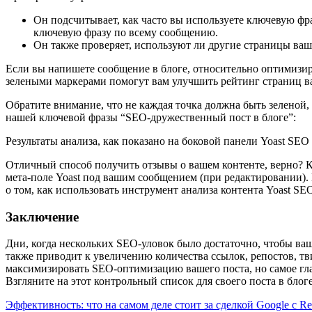
Он подсчитывает, как часто вы используете ключевую фра
ключевую фразу по всему сообщению.
Он также проверяет, используют ли другие страницы ваше
Если вы напишете сообщение в блоге, относительно оптимизир
зелеными маркерами помогут вам улучшить рейтинг страниц ва
Обратите внимание, что не каждая точка должна быть зеленой,
нашей ключевой фразы “SEO-дружественный пост в блоге”:
Результаты анализа, как показано на боковой панели Yoast SEO
Отличный способ получить отзывы о вашем контенте, верно? Ко
мета-поле Yoast под вашим сообщением (при редактировании). 
о том, как использовать инструмент анализа контента Yoast SE
Заключение
Дни, когда нескольких SEO-уловок было достаточно, чтобы ваш
также приводит к увеличению количества ссылок, репостов, тви
максимизировать SEO-оптимизацию вашего поста, но самое глав
Взгляните на этот контрольный список для своего поста в блоге,
Навигация
Эффективность: что на самом деле стоит за сделкой Google с Re