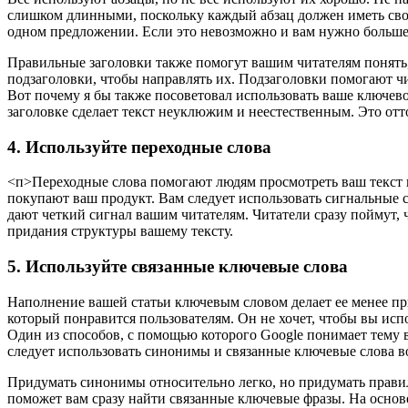
слишком длинными, поскольку каждый абзац должен иметь свою
одном предложении. Если это невозможно и вам нужно больше
Правильные заголовки также помогут вашим читателям понять, о
подзаголовки, чтобы направлять их. Подзаголовки помогают чи
Вот почему я бы также посоветовал использовать ваше ключево
заголовке сделает текст неуклюжим и неестественным. Это отт
4. Используйте переходные слова
<п>Переходные слова помогают людям просмотреть ваш текст 
покупают ваш продукт. Вам следует использовать сигнальные сл
дают четкий сигнал вашим читателям. Читатели сразу поймут, 
придания структуры вашему тексту.
5. Используйте связанные ключевые слова
Наполнение вашей статьи ключевым словом делает ее менее при
который понравится пользователям. Он не хочет, чтобы вы исп
Один из способов, с помощью которого Google понимает тему 
следует использовать синонимы и связанные ключевые слова во
Придумать синонимы относительно легко, но придумать прави
поможет вам сразу найти связанные ключевые фразы. На основ