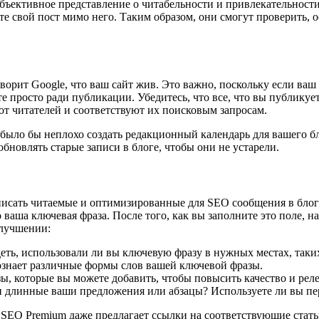
ъективное представление о читабельности и привлекательности в
е свой пост мимо него. Таким образом, они смогут проверить, ос
орит Google, что ваш сайт жив. Это важно, поскольку если ваш с
е просто ради публикации. Убедитесь, что все, что вы публикуе
т читателей и соответствуют их поисковым запросам.
было бы неплохо создать редакционный календарь для вашего бло
бновлять старые записи в блоге, чтобы они не устарели.
исать читаемые и оптимизированные для SEO сообщения в блоге
ваша ключевая фраза. После того, как вы заполните это поле, 
улучшении:
ть, использовали ли вы ключевую фразу в нужных местах, таких
познает различные формы слов вашей ключевой фразы.
, которые вы можете добавить, чтобы повысить качество и реле
ли длинные ваши предложения или абзацы? Используете ли вы пе
 SEO Premium даже предлагает ссылки на соответствующие стать