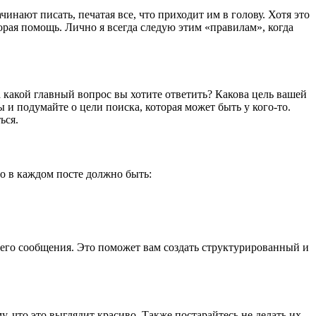
нают писать, печатая все, что приходит им в голову. Хотя это
рая помощь. Лично я всегда следую этим «правилам», когда
 какой главный вопрос вы хотите ответить? Какова цель вашей
 и подумайте о цели поиска, которая может быть у кого-то.
ься.
то в каждом посте должно быть:
воего сообщения. Это поможет вам создать структурированный и
, что это выглядит красиво. Также постарайтесь не делать их