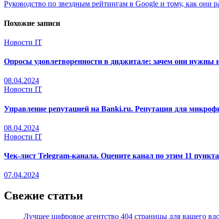
Руководство по звездным рейтингам в Google и тому, как они 
по
записям
Похожие записи
Новости IT
Опросы удовлетворенности в диджитале: зачем они нужны и
08.04.2024
Новости IT
Управление репутацией на Banki.ru. Репутация для микроф
08.04.2024
Новости IT
Чек-лист Telegram-канала. Оцените канал по этим 11 пункт
07.04.2024
Свежие статьи
Лучшее цифровое агентство 404 страницы для вашего вд