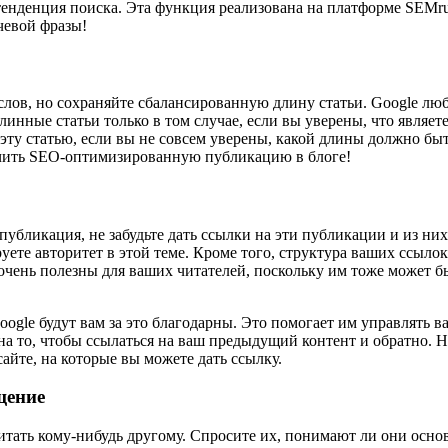
 тенденция поиска. Эта функция реализована на платформе SEMru
чевой фразы!
слов, но сохраняйте сбалансированную длину статьи. Google люб
длинные статьи только в том случае, если вы уверены, что явля
эту статью, если вы не совсем уверены, какой длины должно быт
лучить SEO-оптимизированную публикацию в блоге!
 публикация, не забудьте дать ссылки на эти публикации и из ни
те авторитет в этой теме. Кроме того, структура ваших ссылок 
 очень полезны для ваших читателей, поскольку им тоже может 
ogle будут вам за это благодарны. Это помогает им управлять 
 на то, чтобы ссылаться на ваш предыдущий контент и обратно.
йте, на которые вы можете дать ссылку.
щение
читать кому-нибудь другому. Спросите их, понимают ли они осн