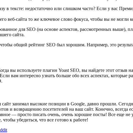
зу в тексте: недостаточно или слишком часто? Если у вас Прем
го веб-сайта то же ключевое слово фокуса, чтобы вы не могли к
ованное для SEO (на основе аспектов, рассмотренных выше), п
шего сайта.
 чтобы общий рейтинг SEO был хорошим. Например, это результа
гда вы используете плагин Yoast SEO, вы найдете этот отзыв н
Если вам интересно узнать больше обо всех аспектах, которые р
O.
 сайт занимал высокие позиции в Google, давно прошли. Сегодн
тов и возвращению посетителей на ваш сайт. Конечно, всегда ес
ное — просто писать очень, очень хорошие посты! Все еще не ув
 чтобы убедиться, что все готово к работе!
ddit