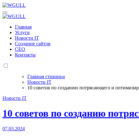
Перейти
к
WGULL
Белая чайка - создание и продвижение сайтов
содержанию
WGULL
Белая чайка - создание и продвижение сайтов
Главная
Услуги
Новости IT
Создание сайтов
СЕО
Контакты
Главная страница
Новости IT
10 советов по созданию потрясающего и оптимизир
Новости IT
10 советов по созданию потря
07.03.2024