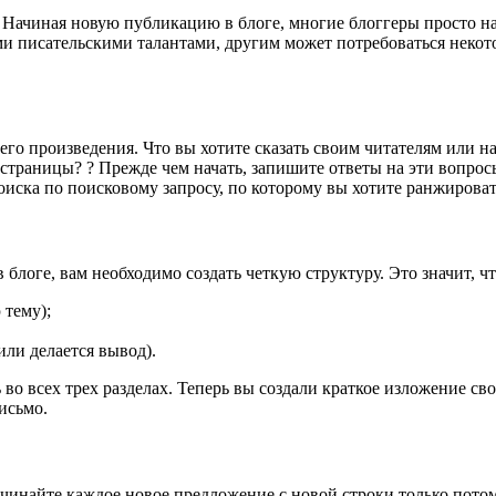
Начиная новую публикацию в блоге, многие блоггеры просто начи
 писательскими талантами, другим может потребоваться некото
го произведения. Что вы хотите сказать своим читателям или на
 страницы? ? Прежде чем начать, запишите ответы на эти вопросы
иска по поисковому запросу, по которому вы хотите ранжироват
логе, вам необходимо создать четкую структуру. Это значит, ч
 тему);
ли делается вывод).
 во всех трех разделах. Теперь вы создали краткое изложение с
исьмо.
чинайте каждое новое предложение с новой строки только потому