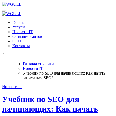
Перейти
к
WGULL
Белая чайка - создание и продвижение сайтов
содержанию
WGULL
Белая чайка - создание и продвижение сайтов
Главная
Услуги
Новости IT
Создание сайтов
СЕО
Контакты
Главная страница
Новости IT
Учебник по SEO для начинающих: Как начать
заниматься SEO?
Новости IT
Учебник по SEO для
начинающих: Как начать