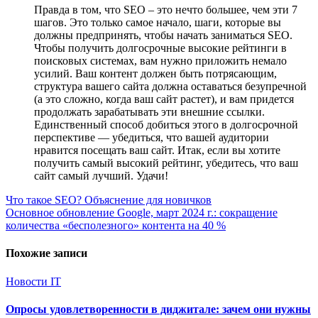
Правда в том, что SEO – это нечто большее, чем эти 7
шагов. Это только самое начало, шаги, которые вы
должны предпринять, чтобы начать заниматься SEO.
Чтобы получить долгосрочные высокие рейтинги в
поисковых системах, вам нужно приложить немало
усилий. Ваш контент должен быть потрясающим,
структура вашего сайта должна оставаться безупречной
(а это сложно, когда ваш сайт растет), и вам придется
продолжать зарабатывать эти внешние ссылки.
Единственный способ добиться этого в долгосрочной
перспективе — убедиться, что вашей аудитории
нравится посещать ваш сайт. Итак, если вы хотите
получить самый высокий рейтинг, убедитесь, что ваш
сайт самый лучший. Удачи!
Навигация
Что такое SEO? Объяснение для новичков
Основное обновление Google, март 2024 г.: сокращение
по
количества «бесполезного» контента на 40 %
записям
Похожие записи
Новости IT
Опросы удовлетворенности в диджитале: зачем они нужны