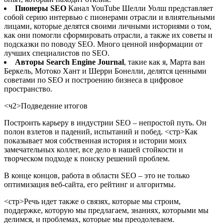
Пионеры SEO
Канал YouTube Шелли Уолш представляет
собой серию интервью с пионерами отрасли и влиятельными
лицами, которые делятся своими личными историями о том,
как они помогли сформировать отрасли, а также их советы и
подсказки по поводу SEO. Много ценной информации от
лучших специалистов по SEO.
Авторы Search Engine Journal
, такие как я, Марта ван
Беркель, Мотоко Хант и Шерри Бонелли, делятся ценными
советами по SEO и построению бизнеса в цифровое
пространство.
<ч2>Подведение итогов
Построить карьеру в индустрии SEO – непростой путь. Он
полон взлетов и падений, испытаний и побед.
<стр>Как
показывает моя собственная история и истории моих
замечательных коллег, все дело в нашей стойкости и
творческом подходе к поиску решений проблем.
В конце концов, работа в области SEO – это не только
оптимизация веб-сайта, его рейтинг и алгоритмы.
<стр>Речь идет также о связях, которые мы строим,
поддержке, которую мы предлагаем, знаниях, которыми мы
делимся, и проблемах, которые мы преодолеваем.