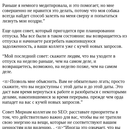
Раньше я немного медитировала, и это помогает, но мне
совершенно не нравится это делать, потому что моя собака
всегда найдет способ залезть на меня сверху и попытаться
лизнуть мои ноздри.”
Еще один совет, который пригодится при планировании
отпуска. Мы все были в таком состоянии: вы возвращаетесь из
отпуска и начинаете разгребать накопившуюся
задолженность, а ваши коллеги уже с кучей новых запросов.
“Мой последний совет: скажите людям, что вы уходите в
отпуск на неделю раньше, чем на самом деле, и
возвращаетесь, возможно, на неделю позже, чем на самом
деле.
<п>Позволь мне объяснить. Вам не обязательно лгать; просто
скажите, что вы недоступны с этой даты и до этой даты. Это
даст вам время вернуться к работе и разобраться с некоторыми
делами, накопившимися за время перерыва. прежде чем орда
нападет на вас с кучей новых запросов.”
Совет Мириам коллегам по SEO: расставьте приоритеты в
том, что действительно важно для вас, чтобы вы не тратили
свою энергию на вещи, которые не соответствуют вашим
ценностям или видению. .
<п>“Иногда это означает, что вы