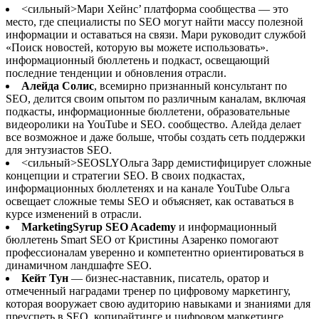
<сильный>Мари Хейнс’ платформа сообщества — это
место, где специалисты по SEO могут найти массу полезной
информации и оставаться на связи. Мари руководит службой
«Поиск новостей, которую вы можете использовать».
информационный бюллетень и подкаст, освещающий
последние тенденции и обновления отрасли.
Алейда Солис
, всемирно признанный консультант по
SEO, делится своим опытом по различным каналам, включая
подкасты, информационные бюллетени, образовательные
видеоролики на YouTube и SEO. сообщество. Алейда делает
все возможное и даже больше, чтобы создать сеть поддержки
для энтузиастов SEO.
<сильный>SEOSLY
Ольга Зарр демистифицирует сложные
концепции и стратегии SEO. В своих подкастах,
информационных бюллетенях и на канале YouTube Ольга
освещает сложные темы SEO и объясняет, как оставаться в
курсе изменений в отрасли.
MarketingSyrup SEO Academy
и информационный
бюллетень Smart SEO от Кристины Азаренко помогают
профессионалам уверенно и компетентно ориентироваться в
динамичном ландшафте SEO.
Кейт Тун
— бизнес-наставник, писатель, оратор и
отмеченный наградами тренер по цифровому маркетингу,
которая вооружает свою аудиторию навыками и знаниями для
преуспеть в SEO, копирайтинге и цифровом маркетинге.