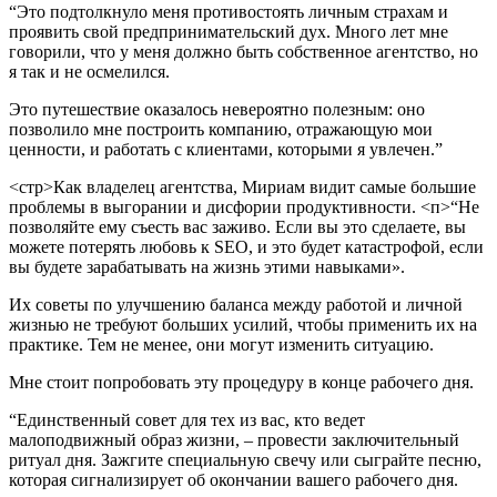
“Это подтолкнуло меня противостоять личным страхам и
проявить свой предпринимательский дух. Много лет мне
говорили, что у меня должно быть собственное агентство, но
я так и не осмелился.
Это путешествие оказалось невероятно полезным: оно
позволило мне построить компанию, отражающую мои
ценности, и работать с клиентами, которыми я увлечен.”
<стр>Как владелец агентства, Мириам видит самые большие
проблемы в выгорании и дисфории продуктивности.
<п>“Не
позволяйте ему съесть вас заживо. Если вы это сделаете, вы
можете потерять любовь к SEO, и это будет катастрофой, если
вы будете зарабатывать на жизнь этими навыками».
Их советы по улучшению баланса между работой и личной
жизнью не требуют больших усилий, чтобы применить их на
практике. Тем не менее, они могут изменить ситуацию.
Мне стоит попробовать эту процедуру в конце рабочего дня.
“Единственный совет для тех из вас, кто ведет
малоподвижный образ жизни, – провести заключительный
ритуал дня. Зажгите специальную свечу или сыграйте песню,
которая сигнализирует об окончании вашего рабочего дня.