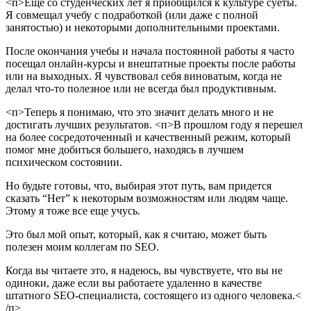
<п>Еще со студенческих лет я приобщился к культуре суеты.
Я совмещал учебу с подработкой (или даже с полной
занятостью) и некоторыми дополнительными проектами.
После окончания учебы и начала постоянной работы я часто
посещал онлайн-курсы и внештатные проекты после работы
или на выходных. Я чувствовал себя виноватым, когда не
делал что-то полезное или не всегда был продуктивным.
<п>Теперь я понимаю, что это значит делать много и не
достигать лучших результатов.
<п>В прошлом году я перешел
на более сосредоточенный и качественный режим, который
помог мне добиться большего, находясь в лучшем
психическом состоянии.
Но будьте готовы, что, выбирая этот путь, вам придется
сказать “Нет” к некоторым возможностям или людям чаще.
Этому я тоже все еще учусь.
Это был мой опыт, который, как я считаю, может быть
полезен моим коллегам по SEO.
Когда вы читаете это, я надеюсь, вы чувствуете, что вы не
одиноки, даже если вы работаете удаленно в качестве
штатного SEO-специалиста, состоящего из одного человека.<
/п>