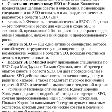
Советы по техническому SEO
от Никки Холливелл
предоставляет целевые советы и обновления, позволяющие
специалистам по SEO оставаться в авангарде технических
разработок в области SEO.< /ли>
<сильный>Женщины в технологическом SEO
Сообщество
— это популярный ресурс для женщин в сфере SEO и
технологий, предлагающий благоприятное пространство для
обмена знаниями, налаживания связей и профессионального
роста.
Sisters in SEO
— еще одно активное сообщество, которое
способствует сотрудничеству и расширению прав и
возможностей женщин в области SEO, поощряя участников
делиться идеями и опытом.
Подкаст SEO Mindset
ведут признанные специалисты по
SEO Сара МакДауэлл и Тазмин Сулеман, личный тренер с
опытом работы в области SEO. Он дает профессионалам в
области SEO действенные советы по личностному росту и
развитию карьеры, а также предлагает глубокое понимание
стратегий SEO, изменений в мышлении и тенденций отрасли.
<сильный>Исповедь оптимизатора
Подкаст Кэролин
Хольцман предлагает подробный взгляд на индустрию SEO,
сочетая профессиональные идеи с личными историями.
Подкаст Кэролайн напоминает беседу по душам с опытным
экспертом, который дает практические советы и реальный
опыт, который находит отклик.