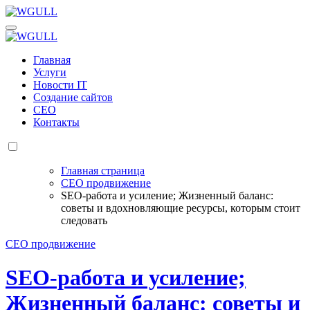
Перейти
к
WGULL
Белая чайка - создание и продвижение сайтов
содержанию
WGULL
Белая чайка - создание и продвижение сайтов
Главная
Услуги
Новости IT
Создание сайтов
СЕО
Контакты
Главная страница
СЕО продвижение
SEO-работа и усиление; Жизненный баланс:
советы и вдохновляющие ресурсы, которым стоит
следовать
СЕО продвижение
SEO-работа и усиление;
Жизненный баланс: советы и