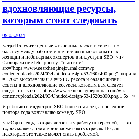
вдохновляющие ресурсы,
которым стоит следовать
09.03.2024
<стр>Получите ценные жизненные уроки и советы по
балансу между работой и личной жизнью от опытных
женщин и небинарных экспертов в индустрии SEO.
<п>
<изображение fetchpriority="высокий"
src="https://www.searchenginejournal.com/wp-
content/uploads/2024/03/Untitled-design-53-760x400.png" ширина
= "760" высота="400" alt="SEO-работа и баланс жизни:
советы и вдохновляющие ресурсы, которым вам следует
следовать" srcset="https://www.searchenginejournal.com/wp-
content/uploads/2024/03/Untitled-design-53-1520x800.png 1,5x" />
Я работаю в индустрии SEO более семи лет, а последние
полтора года возглавляю команду SEO.
<п>Одна вещь, которая делает эту работу интересной, — это
то, насколько динамичной может быть отрасль. Но для
некоторых это также может стать проблемой.