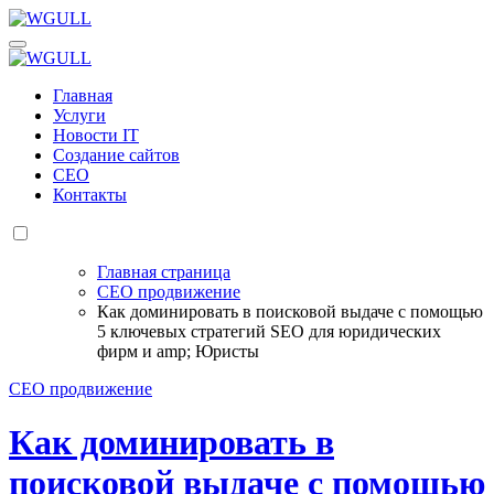
Перейти
к
WGULL
Белая чайка - создание и продвижение сайтов
содержанию
WGULL
Белая чайка - создание и продвижение сайтов
Главная
Услуги
Новости IT
Создание сайтов
СЕО
Контакты
Главная страница
СЕО продвижение
Как доминировать в поисковой выдаче с помощью
5 ключевых стратегий SEO для юридических
фирм и amp; Юристы
СЕО продвижение
Как доминировать в
поисковой выдаче с помощью