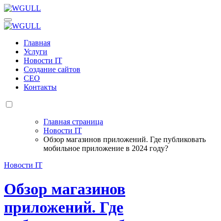
Перейти
к
WGULL
Белая чайка - создание и продвижение сайтов
содержанию
WGULL
Белая чайка - создание и продвижение сайтов
Главная
Услуги
Новости IT
Создание сайтов
СЕО
Контакты
Главная страница
Новости IT
Обзор магазинов приложений. Где публиковать
мобильное приложение в 2024 году?
Новости IT
Обзор магазинов
приложений. Где