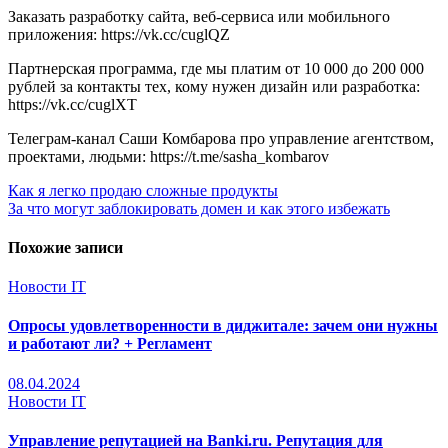
Заказать разработку сайта, веб-сервиса или мобильного
приложения: https://vk.cc/cuglQZ
Партнерская программа, где мы платим от 10 000 до 200 000
рублей за контакты тех, кому нужен дизайн или разработка:
https://vk.cc/cuglXT
Телеграм-канал Саши Комбарова про управление агентством,
проектами, людьми: https://t.me/sasha_kombarov
Навигация
Как я легко продаю сложные продукты
За что могут заблокировать домен и как этого избежать
по
записям
Похожие записи
Новости IT
Опросы удовлетворенности в диджитале: зачем они нужны
и работают ли? + Регламент
08.04.2024
Новости IT
Управление репутацией на Banki.ru. Репутация для