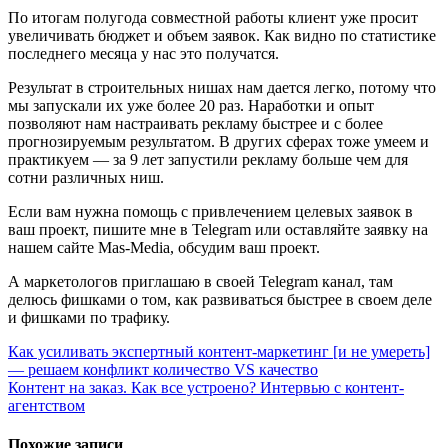
По итогам полугода совместной работы клиент уже просит
увеличивать бюджет и объем заявок. Как видно по статистике
последнего месяца у нас это получатся.
Результат в строительных нишах нам дается легко, потому что
мы запускали их уже более 20 раз. Наработки и опыт
позволяют нам настраивать рекламу быстрее и с более
прогнозируемым результатом. В других сферах тоже умеем и
практикуем — за 9 лет запустили рекламу больше чем для
сотни различных ниш.
Если вам нужна помощь с привлечением целевых заявок в
ваш проект, пишите мне в Telegram или оставляйте заявку на
нашем сайте Mas-Media, обсудим ваш проект.
А маркетологов приглашаю в своей Telegram канал, там
делюсь фишками о том, как развиваться быстрее в своем деле
и фишками по трафику.
Навигация
Как усиливать экспертный контент-маркетинг [и не умереть]
— решаем конфликт количество VS качество
по
Контент на заказ. Как все устроено? Интервью с контент-
записям
агентством
Похожие записи