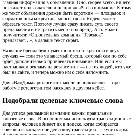
главная информация в объявлении. Оно, скорее всего, ничего
не скажет пользователю и не привлечёт его внимание. К тому
же текст объявления должен быть коротким — площадок и
форматов показа креатива много, где-то Яндекс может
обрезать текст. Поэтому лучше сразу писать суть своего
предложения и не тратить место под бренд. А то может
получиться: «Строительная компания “Теремок”
предлагает…», а дальше текст скрыт.
Название бренда будет уместно в тексте креатива в двух
случаях — если это узнаваемый бренд, который сам по себе
будет дополнительно привлекать внимание. Или если мы
настраиваем рекламу на ретаргетинг — на тех людей, кто уже
был на сайте, и теперь можно им о себе напомнить.
Для «ВамДома» ретаргетинг мы не использовали — про
работу с ретаргетингом расскажу в другом кейсе.
Подобрали целевые ключевые слова
Для успеха рекламной кампании важны правильные
ключевые слова. В основном мы используем транзакционные
запросы: человек вбивает их в поиске, когда собирается
совершить конкретное действие, транзакцию — купить дом.
А не просто почитать, как строятся дома или написать