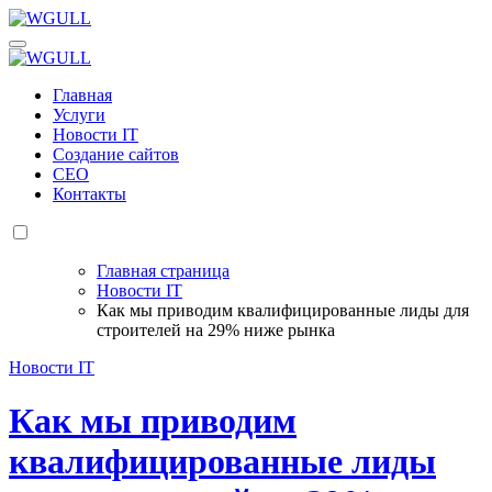
Перейти
к
WGULL
Белая чайка - создание и продвижение сайтов
содержанию
WGULL
Белая чайка - создание и продвижение сайтов
Главная
Услуги
Новости IT
Создание сайтов
СЕО
Контакты
Главная страница
Новости IT
Как мы приводим квалифицированные лиды для
строителей на 29% ниже рынка
Новости IT
Как мы приводим
квалифицированные лиды