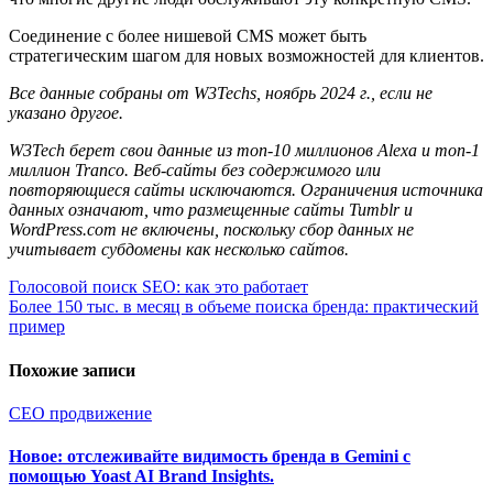
Соединение с более нишевой CMS может быть
стратегическим шагом для новых возможностей для клиентов.
Все данные собраны от W3Techs, ноябрь 2024 г., если не
указано другое.
W3Tech берет свои данные из топ-10 миллионов Alexa и топ-1
миллион Tranco. Веб-сайты без содержимого или
повторяющиеся сайты исключаются. Ограничения источника
данных означают, что размещенные сайты Tumblr и
WordPress.com не включены, поскольку сбор данных не
учитывает субдомены как несколько сайтов.
Навигация
Голосовой поиск SEO: как это работает
Более 150 тыс. в месяц в объеме поиска бренда: практический
по
пример
записям
Похожие записи
СЕО продвижение
Новое: отслеживайте видимость бренда в Gemini с
помощью Yoast AI Brand Insights.