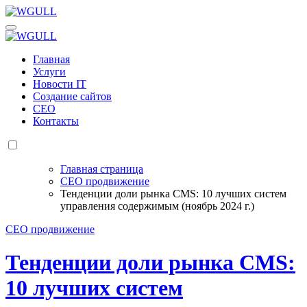
Перейти
к
WGULL
Белая чайка - создание и продвижение сайтов
содержанию
WGULL
Белая чайка - создание и продвижение сайтов
Главная
Услуги
Новости IT
Создание сайтов
СЕО
Контакты
Главная страница
СЕО продвижение
Тенденции доли рынка CMS: 10 лучших систем
управления содержимым (ноябрь 2024 г.)
СЕО продвижение
Тенденции доли рынка CMS:
10 лучших систем