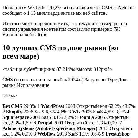
По данным W3Techs, 70,2% веб-сайтов имеют CMS, а Netcraft
сообщает о 1,13 миллиарда активных веб-сайтов.
Из этого можно предположить, что текущий размер рынка
систем управления контентом составляет примерно 793
миллиона веб-сайтов.
10 лучших CMS по доле рынка (во
всем мире)
<таблица style="ширина: 87,214%; высота: 312px;">
CMS (по состоянию на ноябрь 2024 г.) Запущено Type Доля
рынка Использование
<тела>
Без CMS
29,8% 1
WordPress
2003 Открытый код 62,2% 43,7%
2
Shopify
2006 SaaS 6,6% 4,6% 3
Wix
2006 SaaS 4,5% 3,2% 4
Squarespace
2004 SaaS 3,1% 2,2% 5
Joomla
2005 Открытый
код 2,3% 1,6% 6
Drupal
2001 Открытый код 1,3% 0,9% 7
Adobe Systems (Adobe Experience Manager)
2013 Открытый
код 1,2% 0,9% 8
Webflow
2013 SaaS 1,1% 0,8% 9
PrestaShop