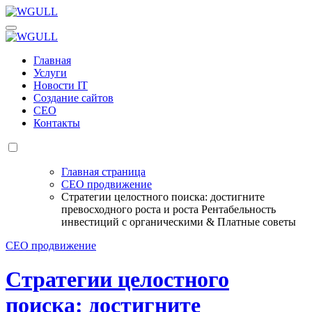
Перейти
к
WGULL
Белая чайка - создание и продвижение сайтов
содержанию
WGULL
Белая чайка - создание и продвижение сайтов
Главная
Услуги
Новости IT
Создание сайтов
СЕО
Контакты
Главная страница
СЕО продвижение
Стратегии целостного поиска: достигните
превосходного роста и роста Рентабельность
инвестиций с органическими & Платные советы
СЕО продвижение
Стратегии целостного
поиска: достигните