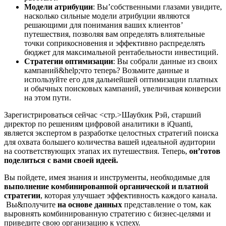
Модели атрибуции
: Вы’собственными глазами увидите,
насколько сильные модели атрибуции являются
решающими для понимания ваших клиентов’
путешествия, позволяя вам определять влиятельные
точки соприкосновения и эффективно распределять
бюджет для максимальной рентабельности инвестиций.
Стратегии оптимизации
: Вы собрали данные из своих
кампаний&help;что теперь? Возьмите данные и
используйте его для дальнейшей оптимизации платных
и обычных поисковых кампаний, увеличивая конверсии
на этом пути.
Зарегистрироваться сейчас <стр.>Шаубхик Рэй, старший
директор по решениям цифровой аналитики в iQuanti,
является экспертом в разработке целостных стратегий поиска
для охвата большего количества вашей идеальной аудитории
на соответствующих этапах их путешествия. Теперь,
он’готов
поделиться с вами своей идеей.
Вы пойдете, имея знания и инструменты, необходимые для
выполнение комбинированной органической и платной
стратегии
, которая улучшает эффективность каждого канала.
Вы&получите
на основе данных
представление о том, как
выровнять комбинированную стратегию с бизнес-целями и
приведите свою организацию к успеху.