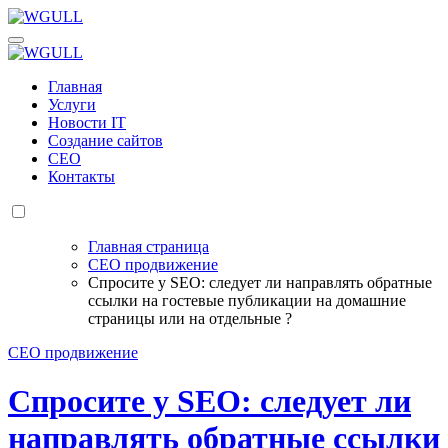
Перейти
к
WGULL
Белая чайка - создание и продвижение сайтов
содержанию
WGULL
Белая чайка - создание и продвижение сайтов
Главная
Услуги
Новости IT
Создание сайтов
СЕО
Контакты
Главная страница
СЕО продвижение
Спросите у SEO: следует ли направлять обратные
ссылки на гостевые публикации на домашние
страницы или на отдельные ?
СЕО продвижение
Спросите у SEO: следует ли
направлять обратные ссылки