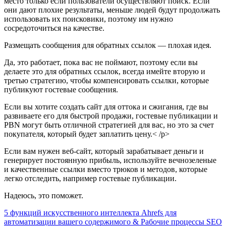
место только если пользователи осуществляют поиск. Если
они дают плохие результаты, меньше людей будут продолжать
использовать их поисковики, поэтому им нужно
сосредоточиться на качестве.
Размещать сообщения для обратных ссылок — плохая идея.
Да, это работает, пока вас не поймают, поэтому если вы
делаете это для обратных ссылок, всегда имейте вторую и
третью стратегию, чтобы компенсировать ссылки, которые
публикуют гостевые сообщения.
Если вы хотите создать сайт для оттока и сжигания, где вы
развиваете его для быстрой продажи, гостевые публикации и
PBN могут быть отличной стратегией для вас, но это за счет
покупателя, который будет заплатить цену.< /p>
Если вам нужен веб-сайт, который зарабатывает деньги и
генерирует постоянную прибыль, используйте вечнозеленые
и качественные ссылки вместо трюков и методов, которые
легко отследить, например гостевые публикации.
Надеюсь, это поможет.
Навигация
5 функций искусственного интеллекта Ahrefs для
автоматизации вашего содержимого & Рабочие процессы SEO