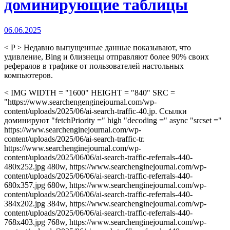
доминирующие таблицы
06.06.2025
< P > Недавно выпущенные данные показывают, что
удивление, Bing и близнецы отправляют более 90% своих
рефералов в трафике от пользователей настольных
компьютеров.
< IMG WIDTH = "1600" HEIGHT = "840" SRC =
"https://www.searchengenginejournal.com/wp-
content/uploads/2025/06/ai-search-traffic-40.jp. Ссылки
доминируют "fetchPriority =" high "decoding =" async "srcset ="
https://www.searchenginejournal.com/wp-
content/uploads/2025/06/ai-search-traffic-tr.
https://www.searchenginejournal.com/wp-
content/uploads/2025/06/06/ai-search-traffic-referrals-440-
480x252.jpg 480w, https://www.searchenginejournal.com/wp-
content/uploads/2025/06/06/ai-search-traffic-referrals-440-
680x357.jpg 680w, https://www.searchenginejournal.com/wp-
content/uploads/2025/06/06/ai-search-traffic-referrals-440-
384x202.jpg 384w, https://www.searchenginejournal.com/wp-
content/uploads/2025/06/06/ai-search-traffic-referrals-440-
768x403.jpg 768w, https://www.searchenginejournal.com/wp-