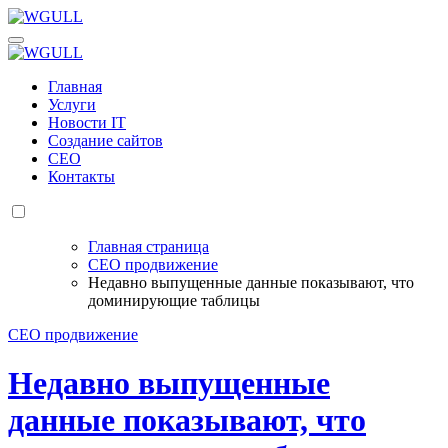
Перейти
к
WGULL
Белая чайка - создание и продвижение сайтов
содержанию
WGULL
Белая чайка - создание и продвижение сайтов
Главная
Услуги
Новости IT
Создание сайтов
СЕО
Контакты
Главная страница
СЕО продвижение
Недавно выпущенные данные показывают, что
доминирующие таблицы
СЕО продвижение
Недавно выпущенные
данные показывают, что