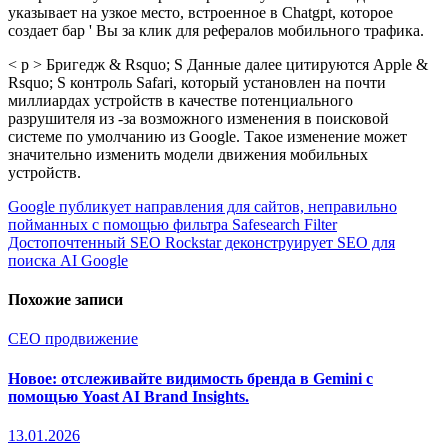
указывает на узкое место, встроенное в Chatgpt, которое
создает бар ' Вы за клик для рефералов мобильного трафика.
< p > Бригедж & Rsquo; S Данные далее цитируются Apple &
Rsquo; S контроль Safari, который установлен на почти
миллиардах устройств в качестве потенциального
разрушителя из -за возможного изменения в поисковой
системе по умолчанию из Google. Такое изменение может
значительно изменить модели движения мобильных
устройств.
Навигация
Google публикует направления для сайтов, неправильно
пойманных с помощью фильтра Safesearch Filter
по
Достопочтенный SEO Rockstar деконструирует SEO для
записям
поиска AI Google
Похожие записи
СЕО продвижение
Новое: отслеживайте видимость бренда в Gemini с
помощью Yoast AI Brand Insights.
13.01.2026