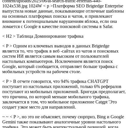
content/uploads/2025/06/ai-search-traffic-referrals-440-
1024x538.jpg 1024W < p >Платформа SEO Brigtedge Enterprise
выпустила новые данные, показывающие отличные шаблоны
на основных платформах поиска и чатов, и привлекают
внимание к потенциальным нарушениям яблока, если она
ломается с Google в качестве поисковой системы в Safar.
< H2 > Таблица Доминирование трафика
< P > Одним из ключевых выводов в данных Brigtedge
является то, что трафик в веб -сайтах из чатов и поисковых
систем ИИ является самым высоким от пользователей
настольных компьютеров. Исключением является поиск
Google, который сообщается, отправляет больше трафика с
мобильных устройств на рабочем столе.
< P > В отчете говорится, что 94% трафика CHATGPT
поступает из настольных приложений, только 6% рефералов
поступают из мобильных приложений. Бригедж предполагает,
что причина, по которой меньше мобильного трафика,
заключается в том, что мобильное приложение Catgpt 'Это
создает узкое место для направлений.
~ ~ < P >, но это не объясняет, почему сюрприз, Bing и Google
Gemini также показывают аналогичные уровни настольного
трафика. Это может быть контекстуальной разницей, когда