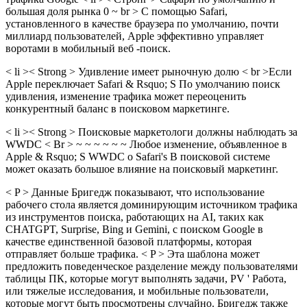
большая доля рынка 0 ~ br > С помощью Safari,
установленного в качестве браузера по умолчанию, почти
миллиард пользователей, Apple эффективно управляет
воротами в мобильный веб -поиск.
< li >< Strong > Удивление имеет рыночную долю < br >Если
Apple переключает Safari & Rsquo; S По умолчанию поиск
удивления, изменение трафика может переоценить
конкурентный баланс в поисковом маркетинге.
< li >< Strong > Поисковые маркетологи должны наблюдать за
WWDC < Br > ~ ~ ~ ~ ~ ~ Любое изменение, объявленное в
Apple & Rsquo; S WWDC о Safari's В поисковой системе
может оказать большое влияние на поисковый маркетинг.
< P > Данные Бригедж показывают, что использование
рабочего стола является доминирующим источником трафика
из инструментов поиска, работающих на AI, таких как
CHATGPT, Surprise, Bing и Gemini, с поиском Google в
качестве единственной базовой платформы, которая
отправляет больше трафика. < P > Эта шаблона может
предложить поведенческое разделение между пользователями
таблицы ПК, которые могут выполнять задачи, PV ' Работа,
или тяжелые исследования, и мобильные пользователи,
которые могут быть просмотрены случайно. Бригедж также