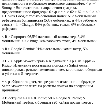
недвижимость в мобильном поисковом ландшафте. < p ><
Strong > Вот статистика направления трафика,
предоставленного бригдедж: 0 ~/p > ~ ~ > 62 > 62 ~ < ul > < li
> Поиск Google: только основной поиск AI с мобильными
рефералами большинства (53% мобильных и 44% рабочего
стола) < li > Chatgpt: 94% работник, только 6% мобильных
рефералов
< li > Сюрприз: 96,5% настольный компьютер, 3,4%
мобильный
< li > bing: 94% рабочего стола, 4% мобильный
< li > Google Gemini: 91% настольный компьютер, 5%
мобильный
< H2 > Apple может играть в Kingmaker ? < p > из Apple &
Rsquo; Изменение поставщика поиска на Safari может
инициировать резкие изменения в том, кто новые победители
и убытки в Интернете.
~ < p >Удовлетворяет, что результат изменений в браузере
Safari может повлиять на расчеты поиска по следующим
причинам:
< Blockquote >< P > & ldquo; 58% Google & Rsquo; S
Мобильный трафик к брендам веб -сайты поставляется с