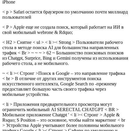
iPhone
< p > Safari остается браузером по умолчанию почти миллиард
пользователей
< P > Apple еще не создала поиск, который работает на ИИ в
свой мобильный webrone & Rdquo;
< H2 > Снятие < ul > < li >< Strong > Пользователи рабочего
стола в методе поиска AI для большинства направленных
трафик < Br > ~ ~ ~ > 62 ~ Большинство поисковых поисков
из Chatgpt, Surprice, Bing и Gemini получены из использования
рабочего стола, а не мобильного.
~ < li >< Стронг >Поиск в Google – это направление трафика
< br > В отличие от других инструментов поиска
искусственного интеллекта, Google Search по -прежнему
предоставляет большую часть своего трафика через
мобильные устройства.
< li > Приложения предварительного просмотра могут
ограничить мобильный AI SERECTAL CHATGPT < BR >
Мобильное приложение Chatgpt ' < li >< Стронг > Apple &
Rsquo; S Position – это основное, чтобы найти маркетинг < br
> Устройства Apple учитывают более половины мобильного
трафика Google < li >< Стронг > Сафари по умолчанию и