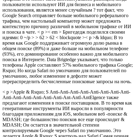
пользователи используют ИИ для бизнеса и мобильного
использования, является менее случайным ? тот факт, что
Google Search отправляет больше мобильного реферального
трафика, чем настольный компьютер может предложить
контекстную причину различий в мобильном трафике от ИИ
и поиска в чате. < p >< em > Бригедедж поделился своими
идеями: 0 ~/p > > 62 > 62 < blockquote >< p >& ldquo; В то
время как Google поддерживает огромную долю рынка в
общем поиске (89%) и даже больше на мобильном телефоне
(93%), его доминирование особенно важно для мобильного
поиска в Интернете. Data Brigtedge указывает, что только
телефоны Apple составляют 57% мобильного трафика Google;
Rsquo; Но когда Safari по умолчанию для пользователей по
умолчанию, любое изменение в дефолте может
перераспределить бесчисленные поисковые запросы на ночь.
< p >Apple & Rsquo; S Anti-Anti-Anti-Anti-Anti-Anti-Anti-Anti-
Anti-Anti-Anti-Anti-Anti-Anti-Ant-AntI-AntElgence также
предлагают изменения в поиске поставщиков. В то время как
генеративные инструменты ИИ выросли в популярности
благодаря приложениям для iOS, мобильном веб -поиске &
MDASH; где большинство поисков все еще происходит &
MDASH; Он остается в значительной степени
контролируемым Google через Safari по умолчанию. Это
делается Apple & Rsquo; S контроль над Safari Самая ценная