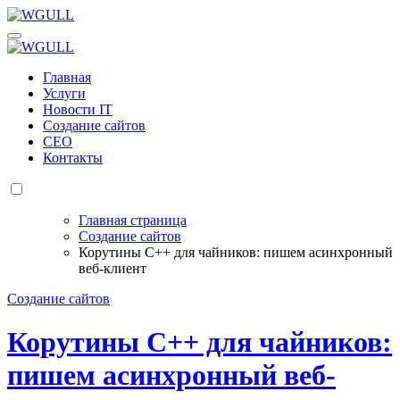
Перейти
к
WGULL
Белая чайка - создание и продвижение сайтов
содержанию
WGULL
Белая чайка - создание и продвижение сайтов
Главная
Услуги
Новости IT
Создание сайтов
СЕО
Контакты
Главная страница
Создание сайтов
Корутины C++ для чайников: пишем асинхронный
веб-клиент
Создание сайтов
Корутины C++ для чайников:
пишем асинхронный веб-