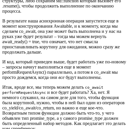
структуры, либо сохраним std::function который вызовет его
.resume(), чтобы продолжить выполнение по окончанию
процесса.
В результате наша асинхронная операция запустится еще в
момент конструирования Awaitable, и к моменту, когда мы
сделаем co_await, она уже может быть выполнена и у нас на
руках уже будет результат – тогда мы можем вернуть
await_ready() = true, что означает, что нет смысла
приостанавливать корутину для ожидания, можно сразу же
продолжать дальше.
И код, который приведен выше, будет работать уже по-новому
– запросы начнут выполняться еще в момент
performRequestAsync() параллельно, а потом в co_await мы
просто дождемся, когда они
все
будут выполнены.
Итак, вроде все, мы теперь можем делать
co_await
и все будет работать? Ха, нет. Я
performRequestAsync
немного слукавил, на самом деле для того, чтобы функция
была корутиной, нужно, чтобы в ней был один из операторов
co_yield/co_await/co_return, но важно и еще кое-что.
Возвратным типом функции должно быть что-то, у чего
объявлен тип promise_type, а у самого promise_type должен
быть определенный набор методов. Как предлагает это делать
нам cppreference: