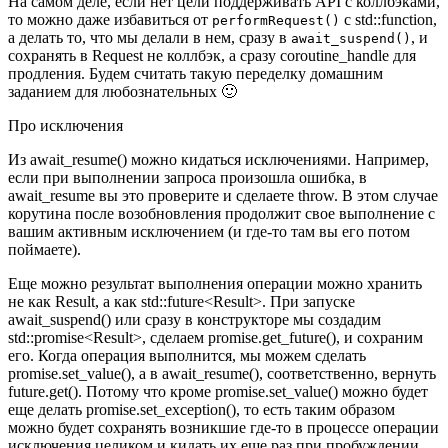
На самом деле, если нет цели поддерживать API с коллбэками,
то можно даже избавиться от
c std::function,
performRequest()
а делать то, что мы делали в нем, сразу в
, и
await_suspend()
сохранять в Request не коллбэк, а сразу coroutine_handle для
продления. Будем считать такую переделку домашним
заданием для любознательных 🙂
Про исключения
Из await_resume() можно кидаться исключениями. Например,
если при выполнении запроса произошла ошибка, в
await_resume вы это проверите и сделаете throw. В этом случае
корутина после возобновления продолжит свое выполнение с
вашим активным исключением (и где-то там вы его потом
поймаете).
Еще можно результат выполнения операции можно хранить
не как Result, а как std::future<Result>. При запуске
await_suspend() или сразу в конструкторе мы создадим
std::promise<Result>, сделаем promise.get_future(), и сохраним
его. Когда операция выполнится, мы можем сделать
promise.set_value(), а в await_resume(), соответственно, вернуть
future.get(). Потому что кроме promise.set_value() можно будет
еще делать promise.set_exception(), то есть таким образом
можно будет сохранять возникшие где-то в процессе операции
исключения целиком и кидать их еще раз при пробуждении