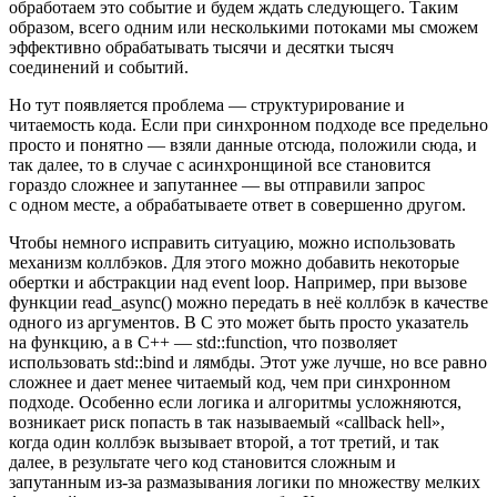
обработаем это событие и будем ждать следующего. Таким
образом, всего одним или несколькими потоками мы сможем
эффективно обрабатывать тысячи и десятки тысяч
соединений и событий.
Но тут появляется проблема — структурирование и
читаемость кода. Если при синхронном подходе все предельно
просто и понятно — взяли данные отсюда, положили сюда, и
так далее, то в случае с асинхронщиной все становится
гораздо сложнее и запутаннее — вы отправили запрос
с одном месте, а обрабатываете ответ в совершенно другом.
Чтобы немного исправить ситуацию, можно использовать
механизм коллбэков. Для этого можно добавить некоторые
обертки и абстракции над event loop. Например, при вызове
функции read_async() можно передать в неё коллбэк в качестве
одного из аргументов. В С это может быть просто указатель
на функцию, а в C++ — std::function, что позволяет
использовать std::bind и лямбды. Этот уже лучше, но все равно
сложнее и дает менее читаемый код, чем при синхронном
подходе. Особенно если логика и алгоритмы усложняются,
возникает риск попасть в так называемый «callback hell»,
когда один коллбэк вызывает второй, а тот третий, и так
далее, в результате чего код становится сложным и
запутанным из‑за размазывания логики по множеству мелких