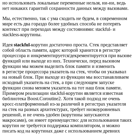
но использовать локальные переменные нельзя, ни‑ни, ведь
нет никаких гарантий сохранности данных между вызовами.
Мы, естественно, так с ума сходить не будем, в современном
мире есть два гораздо более удобных способа не потерять
контекст при переходах между состояниями: stackful‑ и
stackless‑корутины.
Идея
stackful
‑корутин достаточно проста. Стек представляет
собой область памяти, адрес которой хранится в регистре
процессора и инкрементируется/декрементируется при вызове
функций или выходе из них. Технически, перед вызовом
функции мы можем выделить блок памяти и изменить
в регистре процессора указатель на стек, чтобы он указывал
на новый блок. При выходе из функции мы восстанавливаем
исходный указатель на стек, а при следующем запуске
функции снова меняем указатель на тот наш блок памяти.
Примером реализации stackful‑корутин является известная
библиотека Boost.Coroutine2. Хотя такой подход не очень
кросс‑платформенный из‑за различий в регистрах указателя
на стек на разных архитектурах, требует низкоуровневых
решений, и не очень удобен (корутины запускаются
макросами), он имеет преимущество: для использования таких
корутин не требуется поддержка компилятором, и можно
писать код на корутинах даже с использованием древних