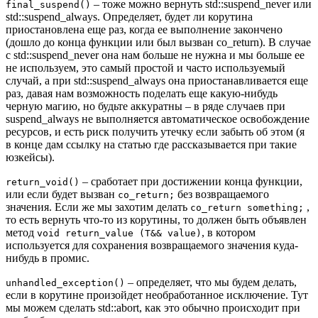
– тоже можно вернуть std::suspend_never или
final_suspend()
std::suspend_always. Определяет, будет ли корутина
приостановлена еще раз, когда ее выполнение закончено
(дошло до конца функции или был вызван co_return). В случае
с std::suspend_never она нам больше не нужна и мы больше ее
не используем, это самый простой и часто используемый
случай, а при std::suspend_always она приостанавливается еще
раз, давая нам возможность поделать еще какую-нибудь
черную магию, но будьте аккуратны – в ряде случаев при
suspend_always не выполняется автоматическое освобождение
ресурсов, и есть риск получить утечку если забыть об этом (я
в конце дам ссылку на статью где рассказывается при такие
юзкейсы).
– сработает при достижении конца функции,
return_void()
или если будет вызван
без возвращаемого
co_return;
значения. Если же мы захотим делать
,
co_return something;
то есть вернуть что-то из корутины, то должен быть объявлен
метод
, в котором
void return_value (T&& value)
используется для сохранения возвращаемого значения куда-
нибудь в промис.
– определяет, что мы будем делать,
unhandled_exception()
если в корутине произойдет необработанное исключение. Тут
мы можем сделать std::abort, как это обычно происходит при