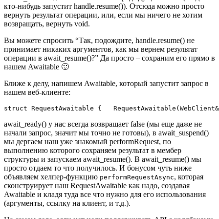
кто-нибудь запустит handle.resume()). Отсюда можно просто
вернуть результат операции, или, если мы ничего не хотим
возвращать, вернуть void.
Вы можете спросить “Так, подождите, handle.resume() не
принимает никаких аргументов, как мы вернем результат
операции в await_resume()?” Да просто – сохраним его прямо в
нашем Awaitable 🙂
Ближе к делу, напишем Awaitable, который запустит запрос в
нашем веб-клиенте:
struct RequestAwaitable {   RequestAwaitable(WebClient&
await_ready() у нас всегда возвращает false (мы еще даже не
начали запрос, значит мы точно не готовы), в await_suspend()
мы дергаем наш уже знакомый performRequest, по
выполнению которого сохраняем результат в мембер
структуры и запускаем await_resume(). В await_resume() мы
просто отдаем то что получилось. И бонусом чуть ниже
объявляем хелпер-функцию
, которая
performRequestAsync
сконструирует наш RequestAwaitable как надо, создавая
Awaitable и кладя туда все что нужно для его использования
(аргументы, ссылку на клиент, и т.д.).