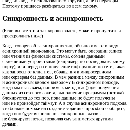
ввода‑вывода с использованием корутин, а не генераторы.
Поэтому пришлось разбираться во всем самому.
Синхронность и асинхронность
(Если вы все это и так хорошо знаете, можете пропустить и
проскроллить ниже)
Когда говорят об «асинхронности», обычно имеют в виду
асинхронный ввод‑вывод. Это могут быть операции записи
или чтения из файловой системы, обмена данными
с внешними устройствами (например, по последовательному
порту), или передача и получение информации по сети, такая
как запросы от клиентов, обращения к микросервисам
или серверам баз данных. В чем разница между синхронным
и асинхронным вводом‑выводом? В синхронном подходе,
когда мы вызываем, например, метод read() для получения
данных из сетевого сокета, выполнение программы (потока)
блокируется до тех пор, пока данные не будут получены
или не произойдет таймаут. А в случае асинхронного подхода,
это больше похоже на создание задания с просьбой сообщить,
когда оно будет выполнено: асинхронные вызовы
не блокируют поток, позволяя ему заниматься другими
делами.