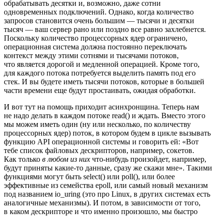
обрабатывать десятки и, возможно, даже сотни
одновременных подключений. Однако, когда количество
запросов становится очень большим — тысячи и десятки
тысяч — ваш сервер рано или поздно все равно захлебнется.
Поскольку количество процессорных ядер ограничено,
операционная система должна постоянно переключать
контекст между этими сотнями и тысячами потоков,
что является дорогой и медленной операцией. Кроме того,
для каждого потока потребуется выделить память под его
стек. И вы будете иметь тысячи потоков, которые в большей
части времени еще будут простаивать, ожидая обработки.
И вот тут на помощь приходит асинхронщина. Теперь нам
не надо делать в каждом потоке read() и ждать. Вместо этого
мы можем иметь один (ну или несколько, по количеству
процессорных ядер) поток, в котором будем в цикле вызывать
функцию API операционной системы и говорить ей: «Вот
тебе список файловых дескрипторов, например, сокетов.
Как только
в любом из них
что‑нибудь произойдет, например,
будут приняты какие‑то данные, сразу же скажи мне». Такими
функциями могут быть select() или poll(), или более
эффективные из семейства epoll, или самый новый механизм
под названием io_uring (это про Linux, в других системах есть
аналогичные механизмы). И потом, в зависимости от того,
в каком дескрипторе и что именно произошло, мы быстро