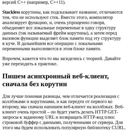
версий C++ (например, C++11).
Stackless
корутины, как подсказывает название, отличаются
тем, что не используют стек. Вместо этого, компилятор
анализирует функцию, и, очень упрощенно говоря,
объединяет все локальные переменные в одну структуру
данных (так называемый фрейм корутины), а затем перед
вызовом функции выделяет блок памяти под эту структуру
в куче. В дальнейшем все операции с локальными
переменными выполняются в этом блоке памяти.
Впрочем, кажется что-то мы засиделись с теорией. Давайте
уже переходить к практике.
Пишем асинхронный веб-клиент,
сначала без корутин
Для лучше понимая разницы, чем отличается реализация с
коллбэками и корутинами, и как передти от первого ко
второму, мы сначала напишем веб-клиент на коллбэках. Веб-
клиент очень простой – он будет уметь делать HTTP GET-
запросы к заданному URL и возвращать HTTP-код плюс
строковой буффер с данными, полученными от сервера. Для
этого мы будем использовать популярную библиотеку CURL.