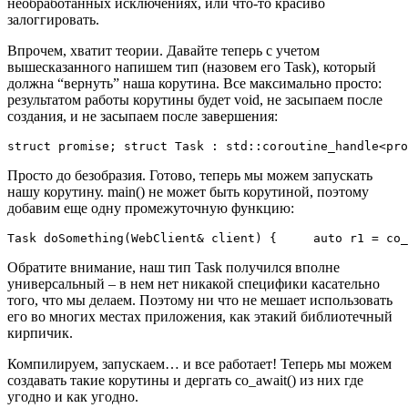
необработанных исключениях, или что-то красиво
залоггировать.
Впрочем, хватит теории. Давайте теперь c учетом
вышесказанного напишем тип (назовем его Task), который
должна “вернуть” наша корутина. Все максимально просто:
результатом работы корутины будет void, не засыпаем после
создания, и не засыпаем после завершения:
struct promise; struct Task : std::coroutine_handle<pro
Просто до безобразия. Готово, теперь мы можем запускать
нашу корутину. main() не может быть корутиной, поэтому
добавим еще одну промежуточную функцию:
Task doSomething(WebClient& client) {     auto r1 = co_
Обратите внимание, наш тип Task получился вполне
универсальный – в нем нет никакой специфики касательно
того, что мы делаем. Поэтому ни что не мешает использовать
его во многих местах приложения, как этакий библиотечный
кирпичик.
Компилируем, запускаем… и все работает! Теперь мы можем
создавать такие корутины и дергать co_await() из них где
угодно и как угодно.