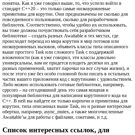
понятна. Как я уже говорил выше, то, что успело войти в
стандарт C++20 – это только самые низкоуровневые
примитивы для корутин. Они предназначены не сколько для
повседневного пользования, сколько для разработчиков
библиотек. Соответственно, чтобы удобно их использовать,
вы тоже должны почувствовать себя разработчиком
библиотеки – создать разных Awaitable в тех местах, где
происходит переход из мира корутин в мир потоков или
низкоуровневых вызовов, объявить классы типа описанного
выше простого Task или сложного Task c поддержкой
вложенности (как я уже говорил, эти классы довольно
универсальны, вам не придется плодить десятки их для
разных применений, хватит парочки на все случаи жизни), и
после этого уже без особо головной боли писать в остальных
частях вашего приложения код с корутинами с удовольствием.
Либо можно использовать готовые библиотеки, например,
cppcoro – на сегодняшний день это самая мощная и
популярная библиотека для написания корутинного кода на
C++. В ней вы найдете не только кирпичи и примитивы для
корутин, типа описанных выше Task, но и разные интересные
обертки, например, async_mutex, а также многочисленные
Awaitable’ы для работы с файлами, сокетами, и т.д.
Список интересных ссылок, для