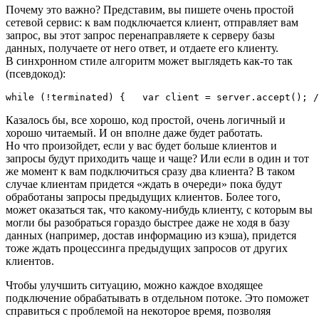
Почему это важно? Представим, вы пишете очень простой
сетевой сервис: к вам подключается клиент, отправляет вам
запрос, вы этот запрос перенаправляете к серверу базы
данных, получаете от него ответ, и отдаете его клиенту.
В синхронном стиле алгоритм может выглядеть как‑то так
(псевдокод):
while (!terminated) {   var client = server.accept(); /
Казалось бы, все хорошо, код простой, очень логичный и
хорошо читаемый. И он вполне даже будет работать.
Но что произойдет, если у вас будет больше клиентов и
запросы будут приходить чаще и чаще? Или если в один и тот
же момент к вам подключиться сразу два клиента? В таком
случае клиентам придется «ждать в очереди» пока будут
обработаны запросы предыдущих клиентов. Более того,
может оказаться так, что какому‑нибудь клиенту, с которым вы
могли бы разобраться гораздо быстрее даже не ходя в базу
данных (например, достав информацию из кэша), придется
тоже ждать процессинга предыдущих запросов от других
клиентов.
Чтобы улучшить ситуацию, можно каждое входящее
подключение обрабатывать в отдельном потоке. Это поможет
справиться с проблемой на некоторое время, позволяя