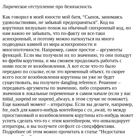
Лирическое отступление про безопасность
Как говорил в моей юности мой батя, “Сынок, занимаясь
удовольствиями, не забывай предохраняться”. Код на
корутинах визуально похож на обычный синхронный код, но
нам важно не забывать, что по-факту он все-таки
асинхронный, и поэтому можно наткнуться на много
подводных камней из мира асинхронности и
многопоточности. Например, самое простое – аргументы
функций. Если мы получили их по значению, то они попадут
во фрейм корутины, и мы сможем продолжать работать с
ними после ее возобновления. А вот если что-то было
передано по ссылке, если это временный объект, то скорее
всего после возобновления корутины он уже не будет
существовать, вы получите dangling reference. Решение –
передавать аргументы по значению, либо сохранять из
значения в локальные переменные в самом начале (если у вас
initial_suspend не suspend_always, в этом случае не поможет).
Еще важный момент – итераторы. Если вы делаете, например,
for_each для какого-нибудь контейнера с co_await, то между
приостановкой и возобновлением корутины кто-нибудь может
успеть сделать что-то с этим контейнером, что инвалидирует
итераторы, и вы получите сегфолт со спецэффектами.
Подробнее об этом можно прочитать в статье “Недостатки