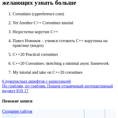
желающих узнать больше
Coroutines (cppreference.com)
Yet Another C++ Coroutines tutorial
Недостатки корутин C++
Павел Новиков – учимся готовить C++ корутины на
практике (видео)
С++20 Practical coroutines
C++20 Coroutines: sketching a minimal async framework
My tutorial and take on C++20 coroutines
Навигация
6 рукописных шрифтов с кириллицей
По граблям, по граблям. Пишем отзывчивый интерактивный
по
виджет IOS 17
записям
Похожие записи
Создание сайтов