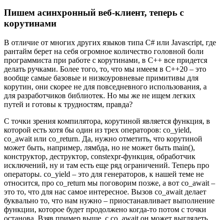
Пишем асинхронный веб-клиент, теперь с
корутинами
В отличие от многих других языков типа C# или Javascript, где
рантайм берет на себя огромное количество головной боли
программиста при работе с корутинами, в C++ все придется
делать ручками. Более того, то, что мы имеем в C++20 – это
вообще самые базовые и низкоуровневые примитивы для
корутин, они скорее не для повседневного использования, а
для разработчиков библиотек. Но мы же не ищем легких
путей и готовы к трудностям, правда?
С точки зрения компилятора, корутиной является функция, в
которой есть хотя бы один из трех операторов: co_yield,
co_await или co_return. Да, нужно отметить, что корутиной
может быть, например, лямбда, но не может быть main(),
конструктор, деструктор, constexpr-функция, обработчик
исключений, ну и там есть еще ряд ограничений. Теперь про
операторы. co_yield – это для генераторов, к нашей теме не
относится, про co_return мы поговорим позже, а вот co_await –
это то, что для нас самое интересное. Вызов co_await делает
буквально то, что нам нужно – приостанавливает выполнение
функции, которое будет продолжено когда-то потом с точки
останова. Взяв пример выше, с co_await он может выглядеть