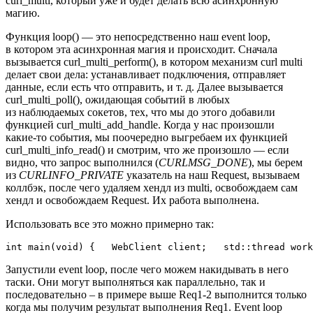
curl_multi, который уже и будет делать всю асинхронную
магию.
Функция loop() — это непосредственно наш event loop,
в котором эта асинхронная магия и происходит. Сначала
вызывается curl_multi_perform(), в котором механизм curl multi
делает свои дела: устанавливает подключения, отправляет
данные, если есть что отправить, и т. д. Далее вызывается
curl_multi_poll(), ожидающая событий в любых
из наблюдаемых сокетов, тех, что мы до этого добавили
функцией curl_multi_add_handle. Когда у нас произошли
какие‑то события, мы поочередно выгребаем их функцией
curl_multi_info_read() и смотрим, что же произошло — если
видно, что запрос выполнился (
CURLMSG_DONE
), мы берем
из
CURLINFO_PRIVATE
указатель на наш Request, вызываем
коллбэк, после чего удаляем хендл из multi, освобождаем сам
хендл и освобождаем Request. Их работа выполнена.
Использовать все это можно примерно так:
int main(void) {   WebClient client;   std::thread work
Запустили event loop, после чего можем накидывать в него
таски. Они могут выполняться как параллельно, так и
последовательно – в примере выше Req1-2 выполнится только
когда мы получим результат выполнения Req1. Event loop