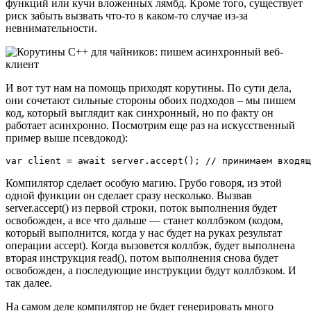
функций или кучи вложенных лямбд. Кроме того, существует
риск забыть вызвать что‑то в каком‑то случае из‑за
невнимательности.
И вот тут нам на помощь приходят корутины. По сути дела,
они сочетают сильные стороны обоих подходов – мы пишем
код, который выглядит как синхронный, но по факту он
работает асинхронно. Посмотрим еще раз на искусственный
пример выше псевдокод):
var client = await server.accept(); // принимаем входящ
Компилятор сделает особую магию. Грубо говоря, из этой
одной функции он сделает сразу несколько. Вызвав
server.accept() из первой строки, поток выполнения будет
освобожден, а все что дальше — станет коллбэком (кодом,
который выполнится, когда у нас будет на руках результат
операции accept). Когда вызовется коллбэк, будет выполнена
вторая инструкция read(), потом выполнения снова будет
освобожден, а последующие инструкции будут коллбэком. И
так далее.
На самом деле компилятор не будет генерировать много