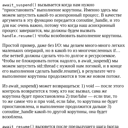
вызывается когда нам нужно
await_suspend()
“приостановить” выполнение корутины. Именно здесь мы
можем запустить какой-то асинхронный процесс. В качестве
аргумента в эту функцию передается coroutine_handle, и это
для нас очень важно, потому что когда наш асинхронный
процесс завершится, мы должны будем вызвать
чтобы возобновить выполнение корутины.
handle.resume()
Простой пример, даже без I/O: мы делаем много-много легких
маленьких операций, но в какой-то из многочисленных if…
else ветвей должны сделать что-то долгое и ресурсоемкое.
Чтобы не блокировать поток надолго, в await_suspend() мы
можем запустить std::thread с нужной нам логикой, и в конце
его выполнения сделать handle.resume(), в результате чего
выполнение корутины продолжится в том же новом потоке.
Из await_suspend() может возвращаться: 1) void — после этого
контроль возвратится к тому, кто нас вызвал, сама же
корутина будет приостановлена 2) true/false — если true, то
то же самое что и при void, если false, то корутина не будет
приостановлена, и выполнение продолжится дальше 3)
coroutine_handle какой‑то другой корутины, она будет
возоблена.
вызовется после предыдущего шага (когда
await_resume()