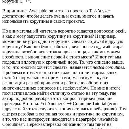
корутин C++”.
В принципе, Awaitable’ов и этого простого Task’а уже
достаточно, чтобы делать очень и очень многое и начать
использовать корутины в своих проектах.
Но внимательный читатель вероятно задастся вопросом: окей,
а как я могу запустить корутину из корутины? Например,
можно ли внутри одной корутины сделать co_await в другую
корутину? Как оно будет работать, ведь после co_await вторая
корутина возобновится только до ее конца, а как мы можем
возобность выполнение первой с этого места? И вот тут мы
подошли вплотную к кроличьей норе. То, что описано выше,
и то, что многим хочется сделать, называется
nested coroutines
.
Проблема в том, что про них тоже почти нет нормальных
статей с нормальными примерами, максимум – куски
реализации разной кривости и работоспособности из
многочисленных вопросов на stackoverflow. Но мне в итоге
посчастливилось найти отличную статью на эту тему, где
автор подробно разобрал этот вопрос и привел рабочие
примеры. Вот она: Yet Another C++ Coroutine Tutorial (если
вдруг с ней что-то случится, копия осталась в веб-архиве). Там
еще раз разобрана основная теория и практика по корутинам,
а то, что нас интересует, находится в параграфе “Awaitable
Coroutines”. Пересказ/перевод описанного там тянет на