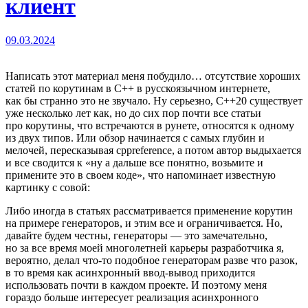
клиент
09.03.2024
Написать этот материал меня побудило… отсутствие хороших
статей по корутинам в C++ в русскоязычном интернете,
как бы странно это не звучало. Ну серьезно, C++20 существует
уже несколько лет как, но до сих пор почти все статьи
про корутины, что встречаются в рунете, относятся к одному
из двух типов. Или обзор начинается с самых глубин и
мелочей, пересказывая cppreference, а потом автор выдыхается
и все сводится к «ну а дальше все понятно, возьмите и
примените это в своем коде», что напоминает известную
картинку с совой:
Либо иногда в статьях рассматривается применение корутин
на примере генераторов, и этим все и ограничивается. Но,
давайте будем честны, генераторы — это замечательно,
но за все время моей многолетней карьеры разработчика я,
вероятно, делал что‑то подобное генераторам разве что разок,
в то время как асинхронный ввод‑вывод приходится
использовать почти в каждом проекте. И поэтому меня
гораздо больше интересует реализация асинхронного