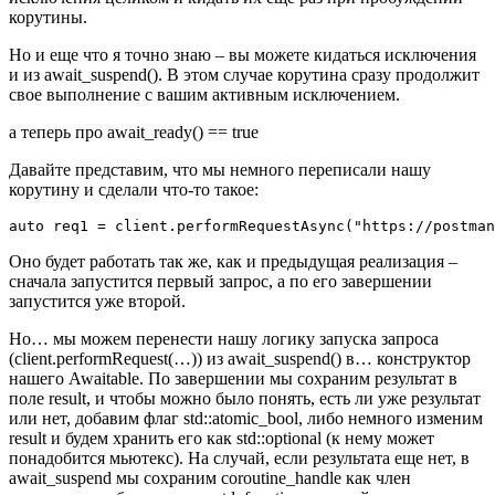
корутины.
Но и еще что я точно знаю – вы можете кидаться исключения
и из await_suspend(). В этом случае корутина сразу продолжит
свое выполнение с вашим активным исключением.
а теперь про await_ready() == true
Давайте представим, что мы немного переписали нашу
корутину и сделали что-то такое:
auto req1 = client.performRequestAsync("https://postman
Оно будет работать так же, как и предыдущая реализация –
сначала запустится первый запрос, а по его завершении
запустится уже второй.
Но… мы можем перенести нашу логику запуска запроса
(client.performRequest(…)) из await_suspend() в… конструктор
нашего Awaitable. По завершении мы сохраним результат в
поле result, и чтобы можно было понять, есть ли уже результат
или нет, добавим флаг std::atomic_bool, либо немного изменим
result и будем хранить его как std::optional (к нему может
понадобится мьютекс). На случай, если результата еще нет, в
await_suspend мы сохраним coroutine_handle как член