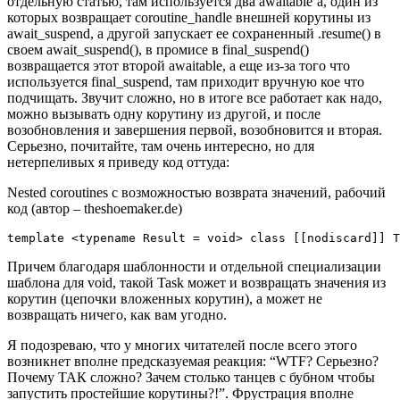
отдельную статью, там используется два awaitable’а, один из
которых возвращает coroutine_handle внешней корутины из
await_suspend, а другой запускает ее сохраненный .resume() в
своем await_suspend(), в промисе в final_suspend()
возвращается этот второй awaitable, а еще из-за того что
используется final_suspend, там приходит вручную кое что
подчищать. Звучит сложно, но в итоге все работает как надо,
можно вызывать одну корутину из другой, и после
возобновления и завершения первой, возобновится и вторая.
Серьезно, почитайте, там очень интересно, но для
нетерпеливых я приведу код оттуда:
Nested coroutines с возможностью возврата значений, рабочий
код (автор – theshoemaker.de)
template <typename Result = void> class [[nodiscard]] T
Причем благодаря шаблонности и отдельной специализации
шаблона для void, такой Task может и возвращать значения из
корутин (цепочки вложенных корутин), а может не
возвращать ничего, как вам угодно.
Я подозреваю, что у многих читателей после всего этого
возникнет вполне предсказуемая реакция: “WTF? Серьезно?
Почему ТАК сложно? Зачем столько танцев с бубном чтобы
запустить простейшие корутины?!”. Фрустрация вполне