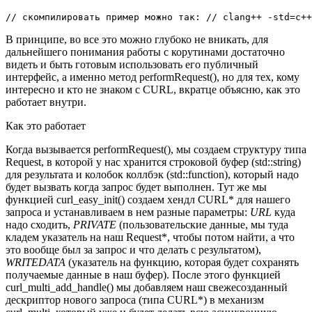
// скомпилировать пример можно так: // clang++ -std=c++
В принципе, во все это можно глубоко не вникать, для
дальнейшего понимания работы с корутинами достаточно
видеть и быть готовым использовать его публичный
интерфейс, а именно метод performRequest(), но для тех, кому
интересно и кто не знаком с CURL, вкратце объясню, как это
работает внутри.
Как это работает
Когда вызывается performRequest(), мы создаем структуру типа
Request, в которой у нас хранится строковой буфер (std::string)
для результата и колобок коллбэк (std::function), который надо
будет вызвать когда запрос будет выполнен. Тут же мы
функцией curl_easy_init() создаем хендл CURL* для нашего
запроса и устанавливаем в нем разные параметры:
URL
куда
надо сходить,
PRIVATE
(пользовательские данные, мы туда
кладем указатель на наш Request*, чтобы потом найти, а что
это вообще был за запрос и что делать с результатом),
WRITEDATA
(указатель на функцию, которая будет сохранять
получаемые данные в наш буфер). После этого функцией
curl_multi_add_handle() мы добавляем наш свежесозданный
дескриптор нового запроса (типа CURL*) в механизм