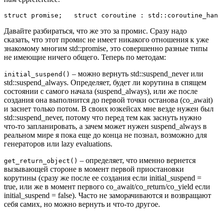
struct promise;   struct coroutine : std::coroutine_han
Давайте разбираться, что же это за промис. Сразу надо
сказать, что этот промис не имеет никакого отношения к уже
знакомому многим std::promise, это совершенно разные типы
не имеющие ничего общего. Теперь по методам:
– можно вернуть std::suspend_never или
initial_suspend()
std::suspend_always. Определяет, будет ли корутина в спящем
состоянии с самого начала (suspend_always), или же после
создания она выполнится до первой точки останова (co_await)
и заснет только потом. В своих юзкейсах мне везде нужен был
std::suspend_never, потому что перед тем как заснуть нужно
что-то запланировать, а зачем может нужен suspend_always в
реальном мире я пока еще до конца не познал, возможно для
генераторов или lazy evaluations.
– определяет, что именно вернется
get_return_object()
вызывающей стороне в момент первой приостановки
корутины (сразу же после ее создания если initial_suspend =
true, или же в момент первого co_await/co_return/co_yield если
initial_suspend = false). Часто не заморачиваются и возвращают
себя самих, но можно вернуть и что-то другое.