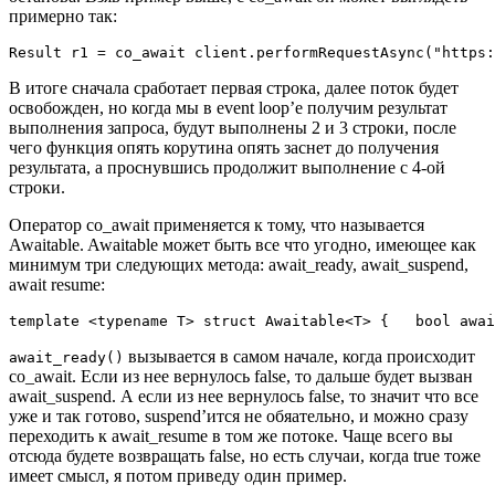
примерно так:
Result r1 = co_await client.performRequestAsync("https:
В итоге сначала сработает первая строка, далее поток будет
освобожден, но когда мы в event loop’е получим результат
выполнения запроса, будут выполнены 2 и 3 строки, после
чего функция опять корутина опять заснет до получения
результата, а проснувшись продолжит выполнение с 4-ой
строки.
Оператор co_await применяется к тому, что называется
Awaitable. Awaitable может быть все что угодно, имеющее как
минимум три следующих метода: await_ready, await_suspend,
await resume:
template <typename T> struct Awaitable<T> {   bool awai
вызывается в самом начале, когда происходит
await_ready()
co_await. Если из нее вернулось false, то дальше будет вызван
await_suspend. А если из нее вернулось false, то значит что все
уже и так готово, suspend’ится не обяательно, и можно сразу
переходить к await_resume в том же потоке. Чаще всего вы
отсюда будете возвращать false, но есть случаи, когда true тоже
имеет смысл, я потом приведу один пример.