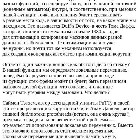
разных функций, а сгенерирует одну, но с машиной состояний
(конечным автоматом) внутри, и соответственно, при вызовах
нашей функции точка выполнения будет перескакивать
в разные места кода, в зависимости от того, на каком этапе мы
находимся. Это называется Duff’s Device, в честь Тома Даффа,
который запилил этот механизм в начале 1980-х годов
для оптимизации копирования массивов данных разной
длины на слабом железе. Те оптимизации давно уже
не нужны, но почти тот же механизм используется
для создания конечных автоматов при компиляции корутин.
Остаётся один важный вопрос: как обстоит дело со стеком?
В нашей функции мы определяем локальные переменные,
передаём ей аргументы при её вызове, а при выходе
из функции стек‑фрейм может (и будет) быть перезаписан
вызовом другой функции, что означает, что данные
могут быть утеряны между вызовами. Что делать?
Саймон Тэтхем, автор легендарной утилиты PuTTy в своей
статье про реализацию корутин на Си, и Адам Данкелс, автор
сишной библиотеки protothreads (кстати, она очень крутая!),
предлагают радикальное решение этой проблемы —
отказаться от использования локальных переменных. Вместо
этого можно использовать статические переменные,
глобальные переменные или выделять память в куче,