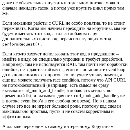
даже не обязательно запускать в отдельном потоке, можно
сначала накидать тасок, а потом уже крутить цикл прямо там
же.
Если механика работы с CURL не особо понятна, то не стоит
переживать. Когда мы начнем переходить на корутины, мы не
будем изменять этот код, а только добавим пару
дополнительных свистелок, переиспользующих метод
.
performRequest()
Если кто-то захочет использовать этот код в продакшене –
имейте в виду, он специально упрощен и требует доработки.
Например, там не используется RAII, там почти нет обработки
ошибок, не задаются таймауты, если вы остановите event loop
до выполнения всех запросов, то получите утечку памяти, а
еще вы можете получить race condition, потому что API CURL
не потокобезопасный (например, есть смысл не сразу
вызывать curl_multi_add_handle, а добавлять хендлы во
временный list, и вызывать для них curl_multi_add_handle уже
в потоке event loop’а в его свободное время). Но в нашем
случае это все не играет большой роли, поэтому код сделан
максимально простым, пусть и не совсем корректным и
эффективным.
А дальше переходим к самому интересному. Корутинам.