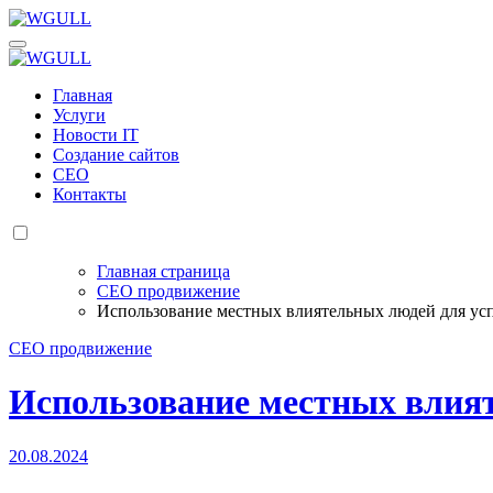
Перейти
к
WGULL
Белая чайка - создание и продвижение сайтов
содержанию
WGULL
Белая чайка - создание и продвижение сайтов
Главная
Услуги
Новости IT
Создание сайтов
СЕО
Контакты
Главная страница
СЕО продвижение
Использование местных влиятельных людей для ус
СЕО продвижение
Использование местных влият
20.08.2024