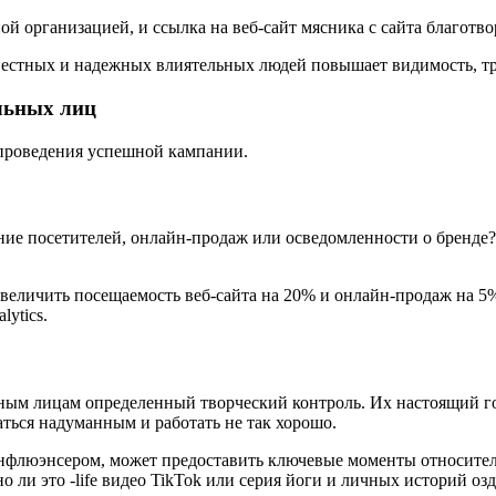
ой организацией, и ссылка на веб-сайт мясника с сайта благотв
вестных и надежных влиятельных людей повышает видимость, т
льных лиц
 проведения успешной кампании.
ение посетителей, онлайн-продаж или осведомленности о бренде
увеличить посещаемость веб-сайта на 20% и онлайн-продаж на 
ytics.
ным лицам определенный творческий контроль. Их настоящий гол
ться надуманным и работать не так хорошо.
инфлюэнсером, может предоставить ключевые моменты относитель
 ли это -life видео TikTok или серия йоги и личных историй озд