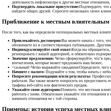
деятельность инфлюэнсера и другие местные отношения,
Подтвердить локальное присутствие:
Подтвердите, что
найдите общих друзей. Спросите нескольких своих клиен
Приближение к местным влиятельным
После того, как вы определили потенциальных местных влияте
Привлекайтесь достоверно:
Вы можете начать с того, чт
обозначаете их в соответствующих публикациях. Другими
Индивидуализируйте свой охват:
Когда вы обращаетесь,
резонировать с вашей аудиторией, и обязательно подчерк
Значение предложения:
Четко сформулируйте, что’в пре
впечатления, которые может предложить ваш бизнес.
<сильный>Четко выражайте ожидания:
Определите, чего 
Начните с малого:
Подумайте о том, чтобы начать с неб
Попросите рекомендации и/или результаты:
Профессио
работали. Вы также можете попросить их предоставить 
трафика веб-сайта или фактических продаж.
Уважайте свою аудиторию:
Помните, что местным влият
работать с ними. Обязательно уважайте эти отношения и 
начинать отношения не с той стороны.
Примеры: истории успеха местных вли