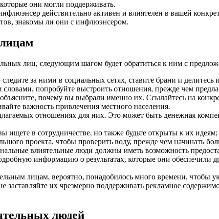
 которые они могли поддерживать.
 инфлюэнсер действительно активен и влиятелен в вашей конкре
тов, знакомы ли они с инфлюэнсером.
 лицам
льных лиц, следующим шагом будет обратиться к ним с предлож
о следите за ними в социальных сетях, ставите брани и делитес
 словами, попробуйте выстроить отношения, прежде чем предла
 объясните, почему вы выбрали именно их. Ссылайтесь на конкр
ивайте важность привлечения местного населения.
длагаемых отношениях для них. Это может быть денежная комп
вы ищете в сотрудничестве, но также будьте открыты к их идея
ольшого проекта, чтобы проверить воду, прежде чем начинать б
нальные влиятельные люди должны иметь возможность предоста
подробную информацию о результатах, которые они обеспечили 
ельным лицам, вероятно, понадобилось много времени, чтобы ук
не заставляйте их чрезмерно поддерживать рекламное содержимое
ятельных людей