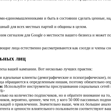
ми-единомышленниками и быть в состоянии сделать ценные, на
ный для всех местных партий и общины в целом.
ним сигналом для Google о местности вашего бизнеса и может п
яющие лица естественно рассматриваются как соседи и члены со
льных лиц
еха вашей кампании. Вот несколько лучших практик:
и идеальные клиенты (демографические и психографические), п
лица обращаются к определенным нишам, поэтому обязательно опр
я:
Используйте инструменты прослушивания социальных сетей и
li>
лько на количество подписчиков, но и обратите внимание на то
в, вероятно, ценнее, чем тот, у кого 50 000 пассивных подписч
аций о привлечении. Значительно выше, чем их большие анало
онтента и ценности влиятельного пользователя соответствуют ва