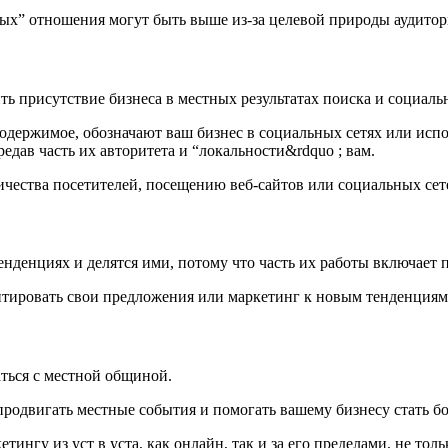
ых” отношения могут быть выше из-за целевой природы аудитории
 присутствие бизнеса в местных результатах поиска и социальн
держимое, обозначают ваш бизнес в социальных сетях или испо
дав часть их авторитета и “локальности&rdquo ; вам.
ества посетителей, посещению веб-сайтов или социальных сете
нденциях и делятся ими, потому что часть их работы включает 
птировать свои предложения или маркетинг к новым тенденциям
ться с местной общиной.
родвигать местные события и помогать вашему бизнесу стать б
ингу из уст в уста, как онлайн, так и за его пределами, не то