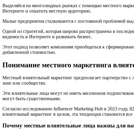
Выделяйся на многолюдных рынках с помощью местного маркетинга влиятельных людей. Узнайте, как партнерство с надежными влиятельными людьми может повысить ваш авторитет в
Интернете и охватить местную аудиторию.
Малые предприятия сталкиваются с постоянной проблемой выде
Одной из стратегий, которая широко распространена в послед
видимость в Интернете и развивать бизнес.
Этот подход позволяет компаниям приобщаться к сформирован
добавленной стоимостью.
Понимание местного маркетинга влият
Местный влиятельный маркетинг предполагает партнерство с л
зоне или сообществе.
Эти влиятельные лица могут не иметь миллионов подписчиков,
могут быть существенными.
Согласно исследованию Influencer Marketing Hub в 2023 году, 
влиятельный маркетинг в целом, эта тенденция становится все
Почему местные влиятельные лица важны для ваш