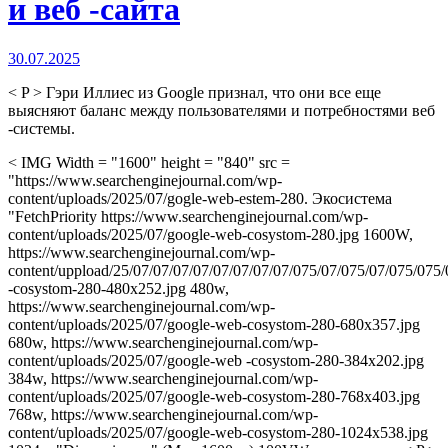
и веб -сайта
30.07.2025
< P > Гэри Иллиес из Google признал, что они все еще
выясняют баланс между пользователями и потребностями веб
-системы.
< IMG Width = "1600" height = "840" src =
"https://www.searchenginejournal.com/wp-
content/uploads/2025/07/gogle-web-estem-280. Экосистема
"FetchPriority https://www.searchenginejournal.com/wp-
content/uploads/2025/07/google-web-cosystom-280.jpg 1600W,
https://www.searchenginejournal.com/wp-
content/uppload/25/07/07/07/07/07/07/07/07/075/07/075/07/075/075
-cosystom-280-480x252.jpg 480w,
https://www.searchenginejournal.com/wp-
content/uploads/2025/07/google-web-cosystom-280-680x357.jpg
680w, https://www.searchenginejournal.com/wp-
content/uploads/2025/07/google-web -cosystom-280-384x202.jpg
384w, https://www.searchenginejournal.com/wp-
content/uploads/2025/07/google-web-cosystom-280-768x403.jpg
768w, https://www.searchenginejournal.com/wp-
content/uploads/2025/07/google-web-cosystom-280-1024x538.jpg