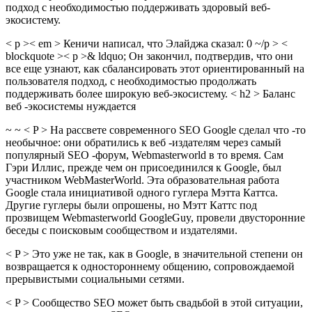
подход с необходимостью поддерживать здоровый веб-
экосистему.
< p >< em > Кеничи написал, что Элайджа сказал: 0 ~/p > <
blockquote >< p >& ldquo; Он закончил, подтвердив, что они
все еще узнают, как сбалансировать этот ориентированный на
пользователя подход, с необходимостью продолжать
поддерживать более широкую веб-экосистему. < h2 > Баланс
веб -экосистемы нуждается
~ ~ < P > На рассвете современного SEO Google сделал что -то
необычное: они обратились к веб -издателям через самый
популярный SEO -форум, Webmasterworld в то время. Сам
Гэри Иллис, прежде чем он присоединился к Google, был
участником WebMasterWorld. Эта образовательная работа
Google стала инициативой одного гуглера Мэтта Каттса.
Другие гуглеры были опрошены, но Мэтт Каттс под
прозвищем Webmasterworld GoogleGuy, провели двусторонние
беседы с поисковым сообществом и издателями.
< P > Это уже не так, как в Google, в значительной степени он
возвращается к одностороннему общению, сопровождаемой
прерывистыми социальными сетями.
< P > Сообщество SEO может быть свадьбой в этой ситуации,