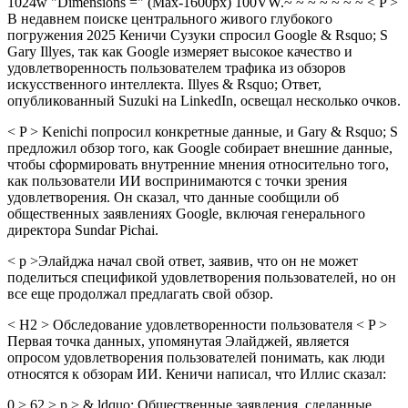
1024w "Dimensions =" (Max-1600px) 100VW.~ ~ ~ ~ ~ ~ ~ < P >
В недавнем поиске центрального живого глубокого
погружения 2025 Кеничи Сузуки спросил Google & Rsquo; S
Gary Illyes, так как Google измеряет высокое качество и
удовлетворенность пользователем трафика из обзоров
искусственного интеллекта. Illyes & Rsquo; Ответ,
опубликованный Suzuki на LinkedIn, освещал несколько очков.
< P > Kenichi попросил конкретные данные, и Gary & Rsquo; S
предложил обзор того, как Google собирает внешние данные,
чтобы сформировать внутренние мнения относительно того,
как пользователи ИИ воспринимаются с точки зрения
удовлетворения. Он сказал, что данные сообщили об
общественных заявлениях Google, включая генерального
директора Sundar Pichai.
< p >Элайджа начал свой ответ, заявив, что он не может
поделиться спецификой удовлетворения пользователей, но он
все еще продолжал предлагать свой обзор.
< H2 > Обследование удовлетворенности пользователя < P >
Первая точка данных, упомянутая Элайджей, является
опросом удовлетворения пользователей понимать, как люди
относятся к обзорам ИИ. Кеничи написал, что Иллис сказал:
0 > 62 > p > & ldquo; Общественные заявления, сделанные