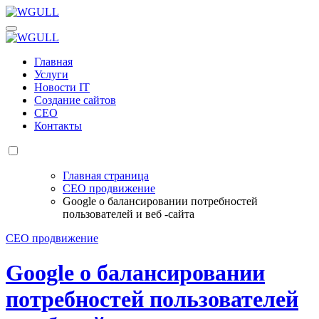
Перейти
к
WGULL
Белая чайка - создание и продвижение сайтов
содержанию
WGULL
Белая чайка - создание и продвижение сайтов
Главная
Услуги
Новости IT
Создание сайтов
СЕО
Контакты
Главная страница
СЕО продвижение
Google о балансировании потребностей
пользователей и веб -сайта
СЕО продвижение
Google о балансировании
потребностей пользователей