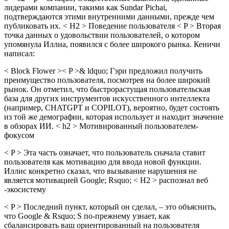
лидерами компании, такими как Sundar Pichai,
подтверждаются этими внутренними данными, прежде чем
публиковать их. < H2 > Поведение пользователя < P > Вторая
точка данных о удовольствии пользователей, о котором
упомянула Иллиа, появился с более широкого рынка. Кеничи
написал:
< Block Flower >< P >& ldquo; Гэри предложил получить
преимущество пользователя, посмотрев на более широкий
рынок. Он отметил, что быстрорастущая пользовательская
база для других инструментов искусственного интеллекта
(например, CHATGPT и COPILOT), вероятно, будет состоять
из той же демографии, которая использует и находит значение
в обзорах ИИ. < h2 > Мотивированный пользователем-
фокусом
< P > Эта часть означает, что пользователь сначала ставит
пользователя как мотивацию для ввода новой функции.
Иллис конкретно сказал, что вызывание нарушения не
является мотивацией Google; Rsquo; < H2 > распознал веб
-экосистему
< P > Последний пункт, который он сделал, – это объяснить,
что Google & Rsquo; S по-прежнему узнает, как
сбалансировать ваш ориентированный на пользователя