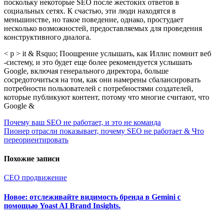
поскольку некоторые SEO после жестоких ответов в
социальных сетях. К счастью, эти люди находятся в
меньшинстве, но такое поведение, однако, простудает
несколько возможностей, предоставляемых для проведения
конструктивного диалога.
< p > it & Rsquo; Поощрение услышать, как Иллис помнит веб
-систему, и это будет еще более рекомендуется услышать
Google, включая генерального директора, больше
сосредоточиться на том, как они намерены сбалансировать
потребности пользователей с потребностями создателей,
которые публикуют контент, потому что многие считают, что
Google &
Навигация
Почему ваш SEO не работает, и это не команда
Пионер отрасли показывает, почему SEO не работает & Что
по
переориентировать
записям
Похожие записи
СЕО продвижение
Новое: отслеживайте видимость бренда в Gemini с
помощью Yoast AI Brand Insights.