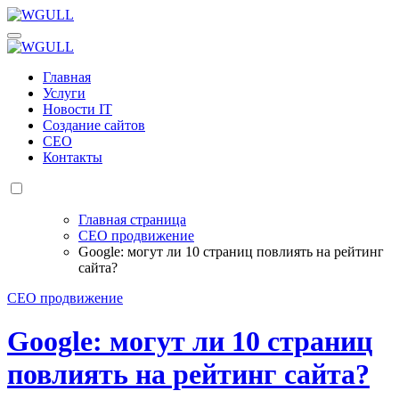
Перейти
к
WGULL
Белая чайка - создание и продвижение сайтов
содержанию
WGULL
Белая чайка - создание и продвижение сайтов
Главная
Услуги
Новости IT
Создание сайтов
СЕО
Контакты
Главная страница
СЕО продвижение
Google: могут ли 10 страниц повлиять на рейтинг
сайта?
СЕО продвижение
Google: могут ли 10 страниц
повлиять на рейтинг сайта?