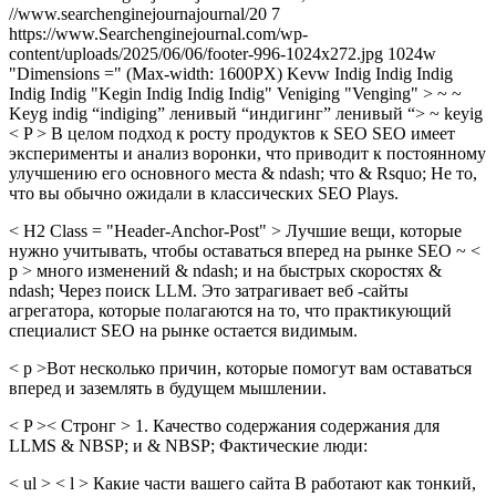
//www.searchenginejournajournal/20 7
https://www.Searchenginejournal.com/wp-
content/uploads/2025/06/06/footer-996-1024x272.jpg 1024w
"Dimensions =" ​​​​(Max-width: 1600PX) Kevw Indig Indig Indig
Indig Indig "Kegin Indig Indig Indig" Veniging "Venging" > ~ ~
Keyg indig “indiging” ленивый “индигинг” ленивый “> ~ keyig
< P > В целом подход к росту продуктов к SEO SEO имеет
эксперименты и анализ воронки, что приводит к постоянному
улучшению его основного места & ndash; что & Rsquo; Не то,
что вы обычно ожидали в классических SEO Plays.
< H2 Class = "Header-Anchor-Post" > Лучшие вещи, которые
нужно учитывать, чтобы оставаться вперед на рынке SEO ~ <
p > много изменений & ndash; и на быстрых скоростях &
ndash; Через поиск LLM. Это затрагивает веб -сайты
агрегатора, которые полагаются на то, что практикующий
специалист SEO на рынке остается видимым.
< p >Вот несколько причин, которые помогут вам оставаться
вперед и заземлять в будущем мышлении.
< P >< Стронг > 1. Качество содержания содержания для
LLMS & NBSP; и & NBSP; Фактические люди:
< ul > < l > Какие части вашего сайта B работают как тонкий,