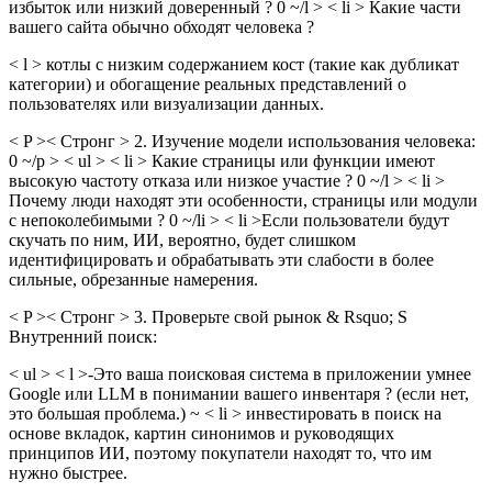
избыток или низкий доверенный ? 0 ~/l > < li > Какие части
вашего сайта обычно обходят человека ?
< l > котлы с низким содержанием кост (такие как дубликат
категории) и обогащение реальных представлений о
пользователях или визуализации данных.
< P >< Стронг > 2. Изучение модели использования человека:
0 ~/p > < ul > < li > Какие страницы или функции имеют
высокую частоту отказа или низкое участие ? 0 ~/l > < li >
Почему люди находят эти особенности, страницы или модули
с непоколебимыми ? 0 ~/li > < li >Если пользователи будут
скучать по ним, ИИ, вероятно, будет слишком
идентифицировать и обрабатывать эти слабости в более
сильные, обрезанные намерения.
< P >< Стронг > 3. Проверьте свой рынок & Rsquo; S
Внутренний поиск:
< ul > < l >-Это ваша поисковая система в приложении умнее
Google или LLM в понимании вашего инвентаря ? (если нет,
это большая проблема.) ~ < li > инвестировать в поиск на
основе вкладок, картин синонимов и руководящих
принципов ИИ, поэтому покупатели находят то, что им
нужно быстрее.