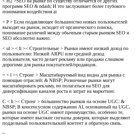
< H2 >SEO на рынке по существу отличается от других
программ SEO & ndash; И это заслуживает более глубокого
понимания воздействия ai
< P > Если подавляющее большинство новых пользователей
выходят на рынок, исходит от органического поиска,
понимание различий между обычным старым рынком SEO и
SEO абсолютно важно.
< ul > < li >< Строительные > Рынки имеют низкий доход по
пользователю: Низкий ARPU или средний доход
пользователя, часто делает рекламу или продажи слишком
дорогими для рынка покупателей/продавцов.
~ < l >< Стронг > Масштабируемый вид видна для рынка с
помощью отраслей: & NBSP; Розничные рынки могут
масштабировать рекламу, но полагаться на SEO для
диверсификации каналов роста и затрат на маркетинг.
С < li >< Стронг > большинство рынков на основе UGC: &
NBSP; В консенсусном содержании AI, основанный на UGC,
рынки на основе UGC имеют преимущество, особенно те,
которые имеют высокие сигналы доверия, которые выделяют
поддельный пользовательский контент и обратную связь.
~