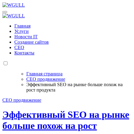
Перейти
к
WGULL
Белая чайка - создание и продвижение сайтов
содержанию
WGULL
Белая чайка - создание и продвижение сайтов
Главная
Услуги
Новости IT
Создание сайтов
СЕО
Контакты
Главная страница
СЕО продвижение
Эффективный SEO на рынке больше похож на
рост продукта
СЕО продвижение
Эффективный SEO на рынке
больше похож на рост