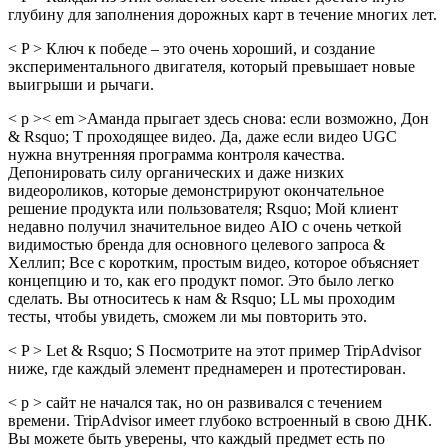
глубину для заполнения дорожных карт в течение многих лет.
< P > Ключ к победе – это очень хороший, и создание
экспериментального двигателя, который превышает новые
выигрыши и рычаги.
< p >< em >Аманда прыгает здесь снова: если возможно, Дон
& Rsquo; T проходящее видео. Да, даже если видео UGC
нужна внутренняя программа контроля качества.
Депонировать силу органических и даже низких
видеороликов, которые демонстрируют окончательное
решение продукта или пользователя; Rsquo; Мой клиент
недавно получил значительное видео AIO с очень четкой
видимостью бренда для основного целевого запроса &
Хеллип; Все с коротким, простым видео, которое объясняет
концепцию и то, как его продукт помог. Это было легко
сделать. Вы относитесь к нам & Rsquo; LL мы проходим
тесты, чтобы увидеть, сможем ли мы повторить это.
< P > Let & Rsquo; S Посмотрите на этот пример TripAdvisor
ниже, где каждый элемент преднамерен и протестирован.
< p > сайт не начался так, но он развивался с течением
времени. TripAdvisor имеет глубоко встроенный в свою ДНК.
Вы можете быть уверены, что каждый предмет есть по