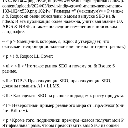
133-768x404.png 768w, https://www.searchenginejournal.com/wp-
content/uploads/2024/03/kevin-indig-growth-memo-memo-memo-
133-1024x539.png 1024w "Размеры =" (максимум)/>< P >ниже,
я & Rsquo; en были обновлены о моем выпуске SEO на &
ndash; И эта публикация более надежна, учитывая знание UX
AIOS & NBSP; а также последние изменения в поисковом
ландшафте.
~ < p > (смещения, которые, я, rsquo; d утверждает, что
оказывает непропорциональное влияние на интернет -рынки.)
< p > i & Rsquo; LL Cover:
< ul > < li > Что такое рынок SEO и почему он & Rsquo; S
разные.
< li > TOP -3 Практикующие SEO, практикующие SEO,
должны помнить AI + LLMS.
< li > Как сделать SEO на рынке с подходом к росту продукта.
< l > Невероятный пример реального мира от TripAdvisor (они
’ re -Kill там).
< p >Кроме того, подписчики премиум -класса получат мой P '
Ятифазальная рама, чтобы предоставить вам SEO из общей