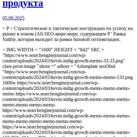
продукта
05.06.2025
< P > Стратегические и тактические инструкции по успеху на
рынке в новом (AI) SEO-мире-мире, содержащем P ' Рамка
Yatifse, которая выходит за рамки базовой оптимизации.
< IMG WIDTH = "1600" HEIGHT = "842" SRC =
"https://www.searchenginejournal.com/wp-
content/uploads/2024/03/kevin-indig-growth-memo-33.33.png"
class-prost-image "altom =" adlom = "Adumplate seoObul
"https://www.searchenginejournal.com/wp-
content/uploads/2024/03/kevin-indig-growth-memo-memo-133.png
1600w https://www.searchenginejournal.com/wp-
content/uploads/2024/03/kevin-indig-growth-memo-memo-memo-
memo https://www.searchenginejournal.com/wp-
content/uploads/2024/03/kevin-indig-growth-memo-memo-memo-
memo-memo-memo-memo
https://www.searchenginejournal.com/wp-
content/uploads/2024/03/kevin-indig-growth-memo-memo-memo-
memo-memo-memo-memo-memo-memo
https://www.searchenginejournal.com/wp-
content/uploads/2024/03/kevin-indig-growth-memo-memo-memo-