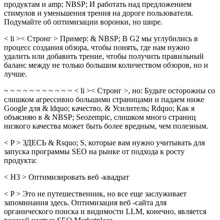
продуктам и amp; NBSP; И работать над предложением
стимулов и уменьшения трения на дороге пользователя.
Подумайте об оптимизации воронки, но шире.
< li >< Стронг > Пример: & NBSP; В G2 мы углубились в
процесс создания обзора, чтобы понять, где нам нужно
удалить или добавить трение, чтобы получить правильный
баланс между не только большим количеством обзоров, но и
лучше.
~ ~ ~ ~ ~ ~ ~ ~ ~ ~ ~ < li >< Стронг >, но: Будьте осторожны со
слишком агрессивно большими страницами и падаем ниже
Google для & ldquo; качество. & Усилитель; Rdquo; Как я
объясняю в & NBSP; Seozempic, слишком много страниц
низкого качества может быть более вредным, чем полезным.
< P > ЗДЕСЬ & Rsquo; S, которые вам нужно учитывать для
запуска программы SEO на рынке от подхода к росту
продукта:
< H3 > Оптимизировать веб -квадрат
< P > Это не путешественник, но все еще заслуживает
запоминания здесь. Оптимизация веб -сайта для
органического поиска и видимости LLM, конечно, является