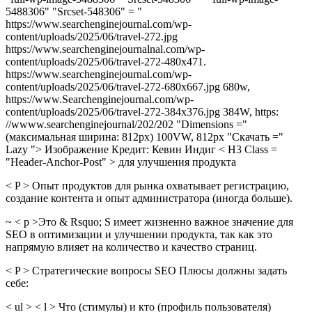
5488306" "Srcset-548306" = "
https://www.searchenginejournal.com/wp-
content/uploads/2025/06/travel-272.jpg
https://www.searchenginejournalnal.com/wp-
content/uploads/2025/06/travel-272-480x471.
https://www.searchenginejournal.com/wp-
content/uploads/2025/06/travel-272-680x667.jpg 680w,
https://www.Searchenginejournal.com/wp-
content/uploads/2025/06/travel-272-384x376.jpg 384W, https:
//wwww.searchenginejournal/202/202 "Dimensions =" ​​
(максимальная ширина: 812px) 100VW, 812px "Скачать ="
Lazy "> Изображение Кредит: Кевин Индиг < H3 Class =
"Header-Anchor-Post" > для улучшения продукта
< P > Опыт продуктов для рынка охватывает регистрацию,
создание контента и опыт администратора (иногда больше).
~ < p >Это & Rsquo; S имеет жизненно важное значение для
SEO в оптимизации и улучшении продукта, так как это
напрямую влияет на количество и качество страниц.
< P > Стратегические вопросы SEO Плюсы должны задать
себе:
< ul > < l > Что (стимулы) и кто (профиль пользователя)