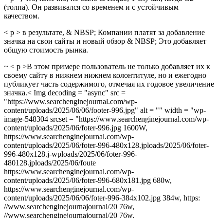
(толпа). Он развивался со временем и с устойчивым
качеством.
< p > в результате, & NBSP; Компании платят за добавление
значка на свои сайты и новый обзор & NBSP; Это добавляет
общую стоимость рынка.
~ < p >В этом примере пользователь не только добавляет их к
своему сайту в нижнем нижнем колонтитуле, но и ежегодно
публикует часть содержимого, отмечая их годовое увеличение
значка.< Img decoding = "async" src =
"https://www.searchenginejournal.com/wp-
content/uploads/2025/06/06/footer-996.jpg" alt = "" width = "wp-
image-548304 srcset = "https://www.searchenginejournal.com/wp-
content/uploads/2025/06/foter-996.jpg 1600W,
https://www.searchenginejournal.com/wp-
content/uploads/2025/06/foter-996-480x128.jploads/2025/06/foter-
996-480x128.j-wploads/2025/06/foter-996-
480128.jploads/2025/06/foute
https://www.searchenginejournal.com/wp-
content/uploads/2025/06/foter-996-680x181.jpg 680w,
https://www.searchenginejournal.com/wp-
content/uploads/2025/06/06/foter-996-384x102.jpg 384w, https:
//www.searchenginejournajournal/20 76w,
//www.searchenginejournajournal/20 76w,