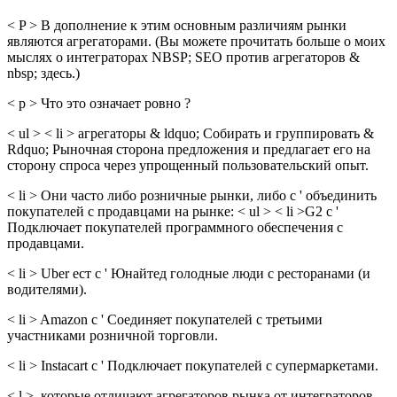
< P > В дополнение к этим основным различиям рынки
являются агрегаторами. (Вы можете прочитать больше о моих
мыслях о интеграторах NBSP; SEO против агрегаторов &
nbsp; здесь.)
< p > Что это означает ровно ?
< ul > < li > агрегаторы & ldquo; Собирать и группировать &
Rdquo; Рыночная сторона предложения и предлагает его на
сторону спроса через упрощенный пользовательский опыт.
< li > Они часто либо розничные рынки, либо с ' объединить
покупателей с продавцами на рынке: < ul > < li >G2 с '
Подключает покупателей программного обеспечения с
продавцами.
< li > Uber ест с ' Юнайтед голодные люди с ресторанами (и
водителями).
< li > Amazon с ' Соединяет покупателей с третьими
участниками розничной торговли.
< li > Instacart с ' Подключает покупателей с супермаркетами.
< l >, которые отличают агрегаторов рынка от интеграторов,