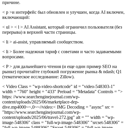
причине.
< p >и интерфейс был обновлен и улучшен, когда AI включен,
включающий:
< ul > < l > AI Assistant, который ограничил пользователя (без
перерыва) в верхней части страницы.
< li > ai-assist, управляемый сообществом.
< li > Более надежная тариф с советами и часто задаваемыми
вопросами.
< P > для дальнейшего чтения (и еще один пример SEO на
рынке) прочитайте глубокий погружение рынка & ndash; Q1
(тематическое исследование: Zillow).
< Video Class = "wp-video-shortcode" id = "video-548303-1"
width = "760" height = "433" Preload = "Metadata" Controls = ">
https: //www.searchenginejournal.com/wp-
content/uploads/2025/06/marketplace-dep-
dive.mp4000~~,0~~//video:< IMG Decoding = "async" src =
"https://www.searchenginejournal.com/wp-
content/uploads/2025/06/travel-272.jpg" alt = "" width = "wp-
image-548306" class = "full-wp-image-548306" "srcset-548306" =
"full-wp-image-5488306" "Srcset-548306" = "full-wp-image-