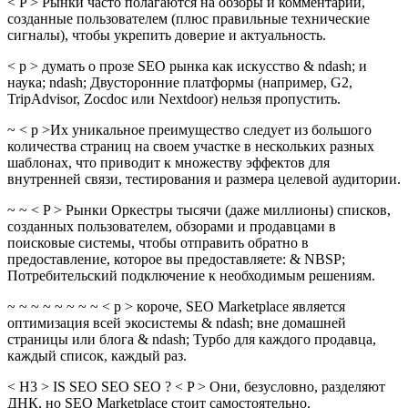
< P > Рынки часто полагаются на обзоры и комментарии,
созданные пользователем (плюс правильные технические
сигналы), чтобы укрепить доверие и актуальность.
< p > думать о прозе SEO рынка как искусство & ndash; и
наука; ndash; Двусторонние платформы (например, G2,
TripAdvisor, Zocdoc или Nextdoor) нельзя пропустить.
~ < p >Их уникальное преимущество следует из большого
количества страниц на своем участке в нескольких разных
шаблонах, что приводит к множеству эффектов для
внутренней связи, тестирования и размера целевой аудитории.
~ ~ < P > Рынки Оркестры тысячи (даже миллионы) списков,
созданных пользователем, обзорами и продавцами в
поисковые системы, чтобы отправить обратно в
предоставление, которое вы предоставляете: & NBSP;
Потребительский подключение к необходимым решениям.
~ ~ ~ ~ ~ ~ ~ ~ < p > короче, SEO Marketplace является
оптимизация всей экосистемы & ndash; вне домашней
страницы или блога & ndash; Турбо для каждого продавца,
каждый список, каждый раз.
< H3 > IS SEO SEO SEO ? < P > Они, безусловно, разделяют
ДНК, но SEO Marketplace стоит самостоятельно.