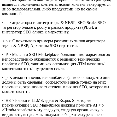
является поколением контента: новый контент генерируется
либо пользователями, либо продуктами, но не самой
компанией.
< li > агрегаторы и интеграторы & NBSP; SEO Scale: SEO
-агрегатор ближе к росту в рамках продукта (PLG), а
интегратор SEO ближе к маркетингу.
< p > Я показываю примеры различных типов агрегатора
здесь: & NBSP; Архетипы SEO стратегии.
< P > Мысли о SEO Marketplace, большинство маркетологов
непосредственно обращаются к решению технических
проблем с SEO, такими как оптимизация -TIM названия/
контент/контент/внутренняя ссылка.
< p >, делая эти вещи, не ошибается (я имею в виду, что они
должны быть сделаны), сосредоточившись только на этих
практиках, ограничивает степень влияния SEO, которое вы
можете оказать.
< H3 > Рынки и LLMS: здесь & Rsquo; S, которые
практикующие SEO Marketplace должны помнить AI < p
>Чтобы заработать эту сладкую, сладкую органическую
видимость, вы должны подумать об архитектуре вашего