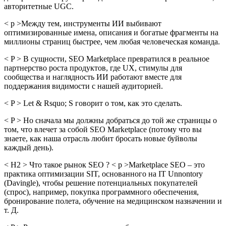
авторитетные UGC.
< p >Между тем, инструменты ИИ выбивают
оптимизированные имена, описания и богатые фрагменты на
миллионы страниц быстрее, чем любая человеческая команда.
< P > В сущности, SEO Marketplace превратился в реальное
партнерство роста продуктов, где UX, стимулы для
сообщества и наглядность ИИ работают вместе для
поддержания видимости с нашей аудиторией.
< P > Let & Rsquo; S говорит о том, как это сделать.
< P > Но сначала мы должны добраться до той же страницы о
том, что влечет за собой SEO Marketplace (потому что вы
знаете, как наша отрасль любит бросать новые буйволы
каждый день).
< H2 > Что такое рынок SEO ? < p >Marketplace SEO – это
практика оптимизации SIT, основанного на IT Unnontory
(Davingle), чтобы решение потенциальных покупателей
(спрос), например, покупка программного обеспечения,
бронирование полета, обучение на медицинском назначении и
т. Д.