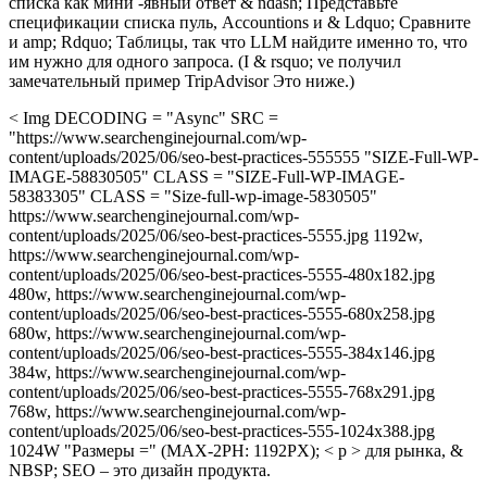
списка как мини -явный ответ & ndash; Представьте
спецификации списка пуль, Accountions и & Ldquo; Сравните
и amp; Rdquo; Таблицы, так что LLM найдите именно то, что
им нужно для одного запроса. (I & rsquo; ve получил
замечательный пример TripAdvisor Это ниже.)
< Img DECODING = "Async" SRC =
"https://www.searchenginejournal.com/wp-
content/uploads/2025/06/seo-best-practices-555555 "SIZE-Full-WP-
IMAGE-58830505" CLASS = "SIZE-Full-WP-IMAGE-
58383305" CLASS = "Size-full-wp-image-5830505"
https://www.searchenginejournal.com/wp-
content/uploads/2025/06/seo-best-practices-5555.jpg 1192w,
https://www.searchenginejournal.com/wp-
content/uploads/2025/06/seo-best-practices-5555-480x182.jpg
480w, https://www.searchenginejournal.com/wp-
content/uploads/2025/06/seo-best-practices-5555-680x258.jpg
680w, https://www.searchenginejournal.com/wp-
content/uploads/2025/06/seo-best-practices-5555-384x146.jpg
384w, https://www.searchenginejournal.com/wp-
content/uploads/2025/06/seo-best-practices-5555-768x291.jpg
768w, https://www.searchenginejournal.com/wp-
content/uploads/2025/06/seo-best-practices-555-1024x388.jpg
1024W "Размеры =" (MAX-2PH: 1192PX); < p > для рынка, &
NBSP; SEO – это дизайн продукта.