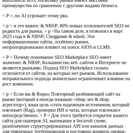
выполнить SEO, поскольку рынки имеют массовые
преимущества по сравнению с другими видами бизнеса.
< P >, но AI угрожает этому рва.
< p > и это важно: & NBSP; 80% новых пользователей SEO не
редкость для рынка. < p >На самом деле, я позвонил в март
2025 года в & NBSP; Cheggmate & ndash; Эти
информационные сайты, особенно рынки,
непропорционально влияют на поиск AIOS и LLMS.
< P > Почему понимание SEO Marketplace SEO имеет
значение: & NBSP; Большинство веб -сайтов в Интернете не
являются рынками. Подход SEO Marketplace сильно
отличается от сайтов, на которых нет рынков. Использование
неправильного подхода значительно ограничивает влияние на
рост компании.
< p > Если вы & Rsquo; Повторный разбивающий сайт на
рынке (который я иногда называю «nbsp; seo & nbsp;
агрегатор»), ваша цель -стать надежным источником, который
извлекает (Rag), проверки ИИ и чаты, которые извлекают
непосредственно. < P > Для этого требуется открытие вашего
сайта для сканеров AI, выпекание в богатой схеме,
разоблачение структурированных API или каналов данных
для тряпичных трубопроводов и постоянно кормить свежие,