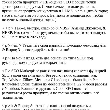
точки роста продукта »; RE -оценка SEO с общей точки
зрения роста продукта; И мои самые высокие рыночные
причины опередить конкурентов и LLMS. < em > (что & rsquo;
s все в конце этого вопроса. Вы можете подписаться, чтобы
получить полный доступ здесь.)
~ < p > Также, быстро, спасибо & NBSP; Аманда Джонсон, &
NBSP; Кто со мной сотрудничал, чтобы вынести этот выпуск
SEO на рынке в 2025 году.
< p >< em > Увеличьте свои навыки с помощью меморандумы
& Rsquo; Зарегистрируйтесь бесплатно!
< p >На мой взгляд, есть два основных типа SEO: под
руководством продукта и маркетинга.
< P > SEO Marketplace (как я его называю) является функцией
SEO вашей организации. Без этого таких компаний, как
TripAdvisor, Zillow, Meta или Glassdoor, не было бы; < P >
Ключевые уроки рынка из моего времени в G2 и моей работы
с Nextdoor, Bounnce и другими: Good SEO является
результатом роста продукта, а не только оптимизации веб
-владельцев.
< p > it & Rsquo; S – это еще один способ подумать и