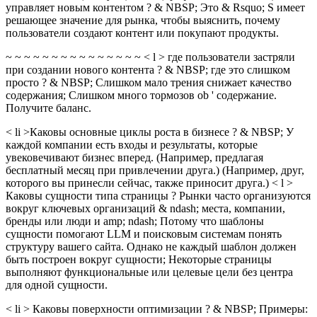
управляет новым контентом ? & NBSP; Это & Rsquo; S имеет
решающее значение для рынка, чтобы выяснить, почему
пользователи создают контент или покупают продукты.
~ ~ ~ ~ ~ ~ ~ ~ ~ ~ ~ ~ ~ ~ ~ < l > где пользователи застряли
при создании нового контента ? & NBSP; где это слишком
просто ? & NBSP; Слишком мало трения снижает качество
содержания; Слишком много тормозов ob ' содержание.
Получите баланс.
< li >Каковы основные циклы роста в бизнесе ? & NBSP; У
каждой компании есть входы и результаты, которые
увековечивают бизнес вперед. (Например, предлагая
бесплатный месяц при привлечении друга.) (Например, друг,
которого вы принесли сейчас, также приносит друга.) < l >
Каковы сущности типа страницы ? Рынки часто организуются
вокруг ключевых организаций & ndash; места, компании,
бренды или люди и amp; ndash; Потому что шаблоны
сущности помогают LLM и поисковым системам понять
структуру вашего сайта. Однако не каждый шаблон должен
быть построен вокруг сущности; Некоторые страницы
выполняют функциональные или целевые цели без центра
для одной сущности.
< li > Каковы поверхности оптимизации ? & NBSP; Примеры: