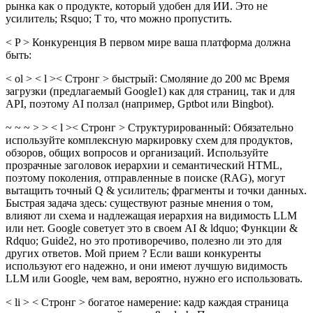
рынка как о продукте, который удобен для ИИ. Это не
усилитель; Rsquo; T то, что можно пропустить.
< P > Конкуренция В первом мире ваша платформа должна
быть:
< ol > < l >< Стронг > быстрый:
Смоляние до 200 мс Время
загрузки (предлагаемый Google1) как для страниц, так и для
API, поэтому AI ползал (например, Gptbot или Bingbot).
~ ~ ~ > > < l >< Стронг > Структурированный: Обязательно
используйте комплексную маркировку схем для продуктов,
обзоров, общих вопросов и организаций. Используйте
прозрачные заголовок иерархии и семантический HTML,
поэтому поколения, отправленные в поиске (RAG), могут
вытащить точный Q & усилитель; фрагменты и точки данных.
Быстрая задача здесь: существуют разные мнения о том,
влияют ли схема и надлежащая иерархия на видимость LLM
или нет. Google советует это в своем AI & ldquo; Функции &
Rdquo; Guide2, но это противоречиво, полезно ли это для
других ответов. Мой прием ? Если ваши конкуренты
используют его надежно, и они имеют лучшую видимость
LLM или Google, чем вам, вероятно, нужно его использовать.
< li > < Стронг > богатое намерение: кадр каждая страница