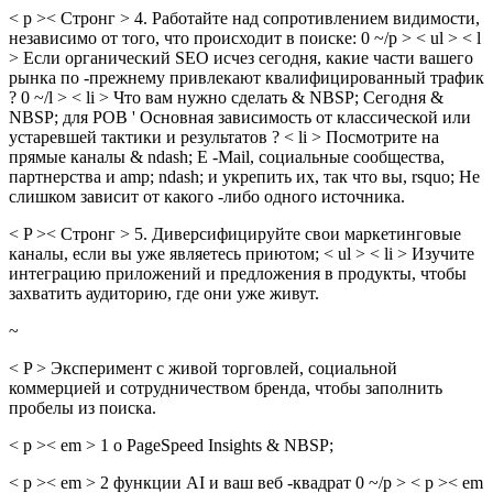
< p >< Стронг > 4. Работайте над сопротивлением видимости,
независимо от того, что происходит в поиске: 0 ~/p > < ul > < l
> Если органический SEO исчез сегодня, какие части вашего
рынка по -прежнему привлекают квалифицированный трафик
? 0 ~/l > < li > Что вам нужно сделать & NBSP; Сегодня &
NBSP; для POB ' Основная зависимость от классической или
устаревшей тактики и результатов ? < li > Посмотрите на
прямые каналы & ndash; E -Mail, социальные сообщества,
партнерства и amp; ndash; и укрепить их, так что вы, rsquo; Не
слишком зависит от какого -либо одного источника.
< P >< Стронг > 5. Диверсифицируйте свои маркетинговые
каналы, если вы уже являетесь приютом; < ul > < li > Изучите
интеграцию приложений и предложения в продукты, чтобы
захватить аудиторию, где они уже живут.
~
< P > Эксперимент с живой торговлей, социальной
коммерцией и сотрудничеством бренда, чтобы заполнить
пробелы из поиска.
< p >< em > 1 о PageSpeed ​​Insights & NBSP;
< p >< em > 2 функции AI и ваш веб -квадрат 0 ~/p > < p >< em