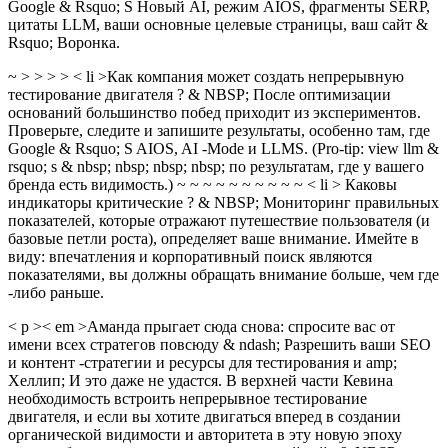
Google & Rsquo; S Новый AI, режим AIOS, фрагменты SERP,
цитаты LLM, ваши основные целевые страницы, ваш сайт &
Rsquo; Воронка.
~ > > > > < li >Как компания может создать непрерывную
тестирование двигателя ? & NBSP; После оптимизации
оснований большинство побед приходит из экспериментов.
Проверьте, следите и запишите результаты, особенно там, где
Google & Rsquo; S AIOS, AI -Mode и LLMS. (Pro-tip: view llm &
rsquo; s & nbsp; nbsp; nbsp; nbsp; по результатам, где у вашего
бренда есть видимость.) ~ ~ ~ ~ ~ ~ ~ ~ ~ ~ < li > Каковы
индикаторы критические ? & NBSP; Мониторинг правильных
показателей, которые отражают путешествие пользователя (и
базовые петли роста), определяет ваше внимание. Имейте в
виду: впечатления и корпоративный поиск являются
показателями, вы должны обращать внимание больше, чем где
-либо раньше.
< p >< em >Аманда прыгает сюда снова: спросите вас от
имени всех стратегов повсюду & ndash; Разрешить ваши SEO
и контент -стратегии и ресурсы для тестирования и amp;
Хеллип; И это даже не удастся. В верхней части Кевина
необходимость встроить непрерывное тестирование
двигателя, и если вы хотите двигаться вперед в создании
органической видимости и авторитета в эту новую эпоху