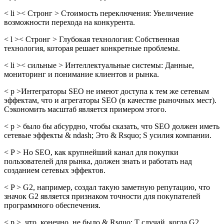
< li >< Стронг > Стоимость переключения: Увеличение
возможности перехода на конкурента.
< l >< Стронг > Глубокая технология: Собственная
технология, которая решает конкретные проблемы.
< li >< сильные > Интеллектуальные системы: Данные,
мониторинг и понимание клиентов и рынка.
< p >Интеграторы SEO не имеют доступа к тем же сетевым
эффектам, что и агрегаторы SEO (в качестве рыночных мест).
Сэкономить масштаб является примером этого.
< p > было бы абсурдно, чтобы сказать, что SEO должен иметь
сетевые эффекты & ndash; Это & Rsquo; S усилия компании.
< P > Но SEO, как крупнейший канал для покупки
пользователей для рынка, должен знать и работать над
созданием сетевых эффектов.
< P > G2, например, создал такую ​​заметную репутацию, что
значок G2 является признаком точности для покупателей
программного обеспечения.
< p >, что, конечно, не было & Rsquo; T случай, когда G2