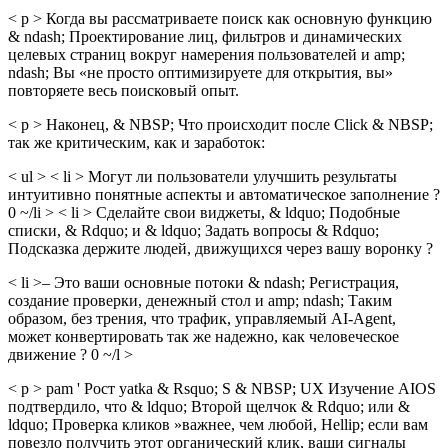
< p > Когда вы рассматриваете поиск как основную функцию
& ndash; Проектирование лиц, фильтров и динамических
целевых страниц вокруг намерения пользователей и amp;
ndash; Вы «не просто оптимизируете для открытия, вы»
повторяете весь поисковый опыт.
< p > Наконец, & NBSP; Что происходит после Click & NBSP;
так же критическим, как и заработок:
< ul > < li > Могут ли пользователи улучшить результаты
интуитивно понятные аспекты и автоматическое заполнение ?
0 ~/li > < li > Сделайте свои виджеты, & ldquo; Подобные
списки, & Rdquo; и & ldquo; Задать вопросы & Rdquo;
Подсказка держите людей, движущихся через вашу воронку ?
< li >– Это ваши основные потоки & ndash; Регистрация,
создание проверки, денежный стол и amp; ndash; Таким
образом, без трения, что трафик, управляемый AI-Agent,
может конвертировать так же надежно, как человеческое
движение ? 0 ~/l >
< p > pam ' Рост yatka & Rsquo; S & NBSP; UX Изучение AIOS
подтвердило, что & ldquo; Второй щелчок & Rdquo; или &
ldquo; Проверка кликов »важнее, чем любой, Hellip; если вам
повезло получить этот органический клик, ваши сигналы