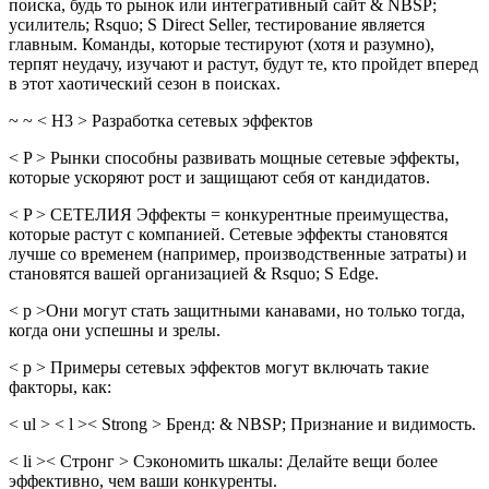
поиска, будь то рынок или интегративный сайт & NBSP;
усилитель; Rsquo; S Direct Seller, тестирование является
главным. Команды, которые тестируют (хотя и разумно),
терпят неудачу, изучают и растут, будут те, кто пройдет вперед
в этот хаотический сезон в поисках.
~ ~ < H3 > Разработка сетевых эффектов
< P > Рынки способны развивать мощные сетевые эффекты,
которые ускоряют рост и защищают себя от кандидатов.
< P > СЕТЕЛИЯ Эффекты = конкурентные преимущества,
которые растут с компанией. Сетевые эффекты становятся
лучше со временем (например, производственные затраты) и
становятся вашей организацией & Rsquo; S Edge.
< p >Они могут стать защитными канавами, но только тогда,
когда они успешны и зрелы.
< p > Примеры сетевых эффектов могут включать такие
факторы, как:
< ul > < l >< Strong > Бренд: & NBSP; Признание и видимость.
< li >< Стронг > Сэкономить шкалы: Делайте вещи более
эффективно, чем ваши конкуренты.