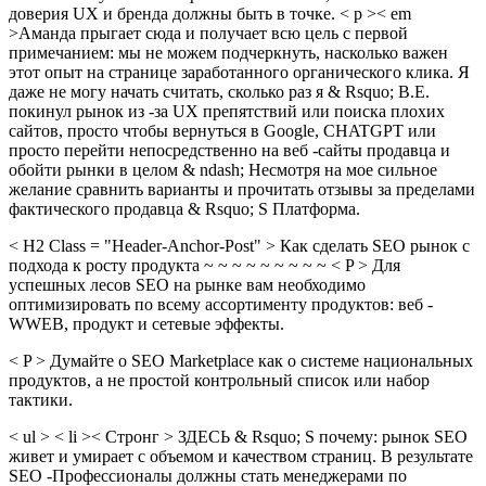
доверия UX и бренда должны быть в точке. < p >< em
>Аманда прыгает сюда и получает всю цель с первой
примечанием: мы не можем подчеркнуть, насколько важен
этот опыт на странице заработанного органического клика. Я
даже не могу начать считать, сколько раз я & Rsquo; В.Е.
покинул рынок из -за UX препятствий или поиска плохих
сайтов, просто чтобы вернуться в Google, CHATGPT или
просто перейти непосредственно на веб -сайты продавца и
обойти рынки в целом & ndash; Несмотря на мое сильное
желание сравнить варианты и прочитать отзывы за пределами
фактического продавца & Rsquo; S Платформа.
< H2 Class = "Header-Anchor-Post" > Как сделать SEO рынок с
подхода к росту продукта ~ ~ ~ ~ ~ ~ ~ ~ ~ < P > Для
успешных лесов SEO на рынке вам необходимо
оптимизировать по всему ассортименту продуктов: веб -
WWEB, продукт и сетевые эффекты.
< P > Думайте о SEO Marketplace как о системе национальных
продуктов, а не простой контрольный список или набор
тактики.
< ul > < li >< Стронг > ЗДЕСЬ & Rsquo; S почему: рынок SEO
живет и умирает с объемом и качеством страниц. В результате
SEO -Профессионалы должны стать менеджерами по