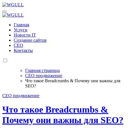
Перейти
к
WGULL
Белая чайка - создание и продвижение сайтов
содержанию
WGULL
Белая чайка - создание и продвижение сайтов
Главная
Услуги
Новости IT
Создание сайтов
СЕО
Контакты
Главная страница
СЕО продвижение
Что такое Breadcrumbs & Почему они важны для
SEO?
СЕО продвижение
Что такое Breadcrumbs &
Почему они важны для SEO?