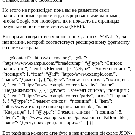
Но этого не произойдет, пока вы не разметите свои
навигационные крошки структурированными данными,
чтобы Google мог подобрать их и показать на страницах
результатов поисковой системы (SERP).
Вот пример кода структурированных данных JSON-LD для
навигации, который соответствует расширенному фрагменту
со снимка экрана:
[{ “@context”: “https://schema.org”, “@id”:
“https://www.example.com/#breadcrump”, “@type”: “Список
навигации”, “itemListElement”: [ { “@type”: “Элемент списка”,
“позиция”: 1, “item”: “@id”: “https://www.example.com/”,
“name”: “Домой” }, { “@type”: “Элемент списка”, “позиция”:
2, “item”: “https://www.example.com/real-estate/”, “name”:
“Недвижимость” }, { “@type”: “Элемент списка”, “позиция”:
3, “item”: “https://www.example.com/en/paris/”, “имя”: “Париж”
}, { “@type”: “Элемент списка”, “позиция”: 4, “item”:
“https://www.example.com/en/paris/apartment/”, “name”:
“Квартира” }, { “@type”: “Элемент списка”, “позиция”: 5,
“item”: “https://www.example.com/en/paris/apartment/affordable”,
“name”: “Доступная аренда в Париже” } ] }]
Вот разбивка каждого атрибута в навигационной схеме JSON-