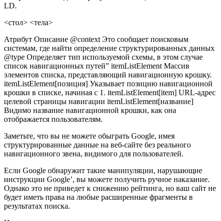
LD.
<стол> <тела>
Атрибут Описание @context Это сообщает поисковым
системам, где найти определение структурированных данных
@type Определяет тип используемой схемы, в этом случае
список навигационных путей” itemListElement Массив
элементов списка, представляющий навигационную крошку.
itemListElement[позиция] Указывает позицию навигационной
крошки в списке, начиная с 1. itemListElement[item] URL-адрес
целевой страницы навигации itemListElement[название]
Видимо название навигационной крошки, как она
отображается пользователям.
Заметьте, что вы не можете обыграть Google, имея
структурированные данные на веб-сайте без реального
навигационного звена, видимого для пользователей.
Если Google обнаружит такие манипуляции, нарушающие
инструкции Google’, вы можете получить ручное наказание.
Однако это не приведет к снижению рейтинга, но ваш сайт не
будет иметь права на любые расширенные фрагменты в
результатах поиска.