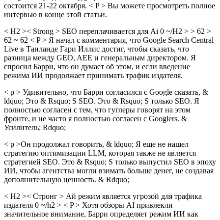
состоится 21-22 октября. < P > Вы можете просмотреть полное
интервью в конце этой статьи.
< H2 >< Strong > SEO переплачивается для Ai 0 ~/H2 > > 62 >
62 ~ 62 < P > Я начал с комментария, что Google Search Central
Live в Таиланде Гари Иллис достиг, чтобы сказать, что
разница между GEO, AEE и генеральным директором. Я
спросил Барри, что он думает об этом, и если введение
режима ИИ продолжает принимать трафик издателя.
< p > Удивительно, что Барри согласился с Google сказать, &
ldquo; Это & Rsquo; S SEO. Это & Rsquo; S только SEO. Я
полностью согласен с тем, что гуглеры говорят на этом
фронте, и не часто я полностью согласен с Googlers. &
Усилитель; Rdquo;
< p >Он продолжал говорить, & ldquo; Я еще не нашел
стратегию оптимизации LLM, которая также не является
стратегией SEO. Это & Rsquo; S только выпустил SEO в эпоху
ИИ, чтобы агентства могли взимать больше денег, не создавая
дополнительную ценность. & Rdquo;
< H2 >< Стронг > Ай режим является угрозой для трафика
издателя 0 ~/h2 > < P > Хотя обзоры AI привлекли
значительное внимание, Барри определяет режим ИИ как