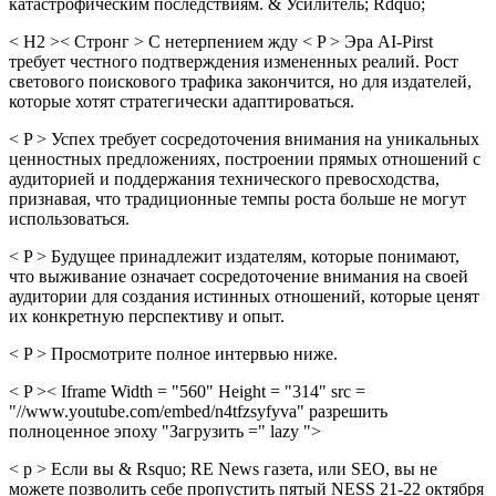
катастрофическим последствиям. & Усилитель; Rdquo;
< H2 >< Стронг > С нетерпением жду < P > Эра AI-Pirst
требует честного подтверждения измененных реалий. Рост
светового поискового трафика закончится, но для издателей,
которые хотят стратегически адаптироваться.
< P > Успех требует сосредоточения внимания на уникальных
ценностных предложениях, построении прямых отношений с
аудиторией и поддержания технического превосходства,
признавая, что традиционные темпы роста больше не могут
использоваться.
< P > Будущее принадлежит издателям, которые понимают,
что выживание означает сосредоточение внимания на своей
аудитории для создания истинных отношений, которые ценят
их конкретную перспективу и опыт.
< P > Просмотрите полное интервью ниже.
< P >< Iframe Width = "560" Height = "314" src =
"//www.youtube.com/embed/n4tfzsyfyva" разрешить
полноценное эпоху "Загрузить =" lazy ">
< p > Если вы & Rsquo; RE News газета, или SEO, вы не
можете позволить себе пропустить пятый NESS 21-22 октября