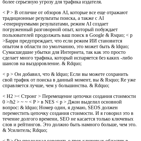
более серьезную угрозу для трафика издателя.
< P > В отличие от обзоров AI, которые все еще отражают
традиционные результаты поиска, а также с AI
-генерируемыми результатами, режим AI создает
погруженный разговорной опыт, который побуждает
пользователей продолжать ваш поиск в Google & Rsquo; < p
>Барри предупреждает, что если режим ИИ становится
опытом в области по умолчанию, это может быть & ldquo;
Сумасшедшие убытки для Интернета, так как это просто
сделает много трафика, который испаряется без каких -либо
шансов на выздоровление. & Rdquo;
< p > Он добавил, что & ldquo; Если вы можете сохранить
свой трафик от поиска в данный момент, вы & Rsquo; Re уже
справляется лучше, чем у большинства. & Rdquo;
< H2 >< Стронг > Перемещение цепочки создания стоимости
0 >/h2 > ~ ~ < P > в NES < p > Джон выделил основной
вопрос: & ldquo; Номер один, я думаю, SEOS должен
переместить цепочку создания стоимости. И я говорил это в
течение долгого времени, SEO не касается только ключевых
слов и рейтингов. Это должно быть намного больше, чем это.
& Усилитель; Rdquo;
< P > Он продолжал говорить о трех ключевых областях в