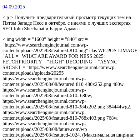
04.09.2025
< p > Получить предварительный просмотр текущих тем на
Пятом Западе Несс в октябре, с идеями о лучших экспертах
SEO John Shechahat и Барри Адамса.
< img width = "1600" height = "840" src =
"https://www.searchenginejournal.com/wp-
content/uploads/2025/08/featured-810.png" clas WP-POST-IMAGE
"ALL =" WHAT ARE AWARD FOR NESS 2025:
FETCHPRIORITY = "HIGH" DECODING = "ASYNC"
SRCSET = "https://wwww.searchenginejournal.com/wp-
content/uploads/uploads/20255
https://www.searchenginejournal.com/wp-
content/uploads/2025/08/08/featured-810-480x252.png 480w.
https://www.searchenginejournal.com/wp-
content/uploads/2025/08/featured-610- 680w,
https://www.searchenginejournal.com/wp-
content/uploads/2025/08/featured-810-384x202.png 384444wg2.
https://www.searchenginejournal.com/wp-
content/uploads/2025/08/featured-810-768x403.png 768w,
https://www.searchenginejournal.com/wp-
content/uploads/2025/08/08/fature.com/wp-
content/uploads/2025/08/featured-1024. (Максимальная ширина: