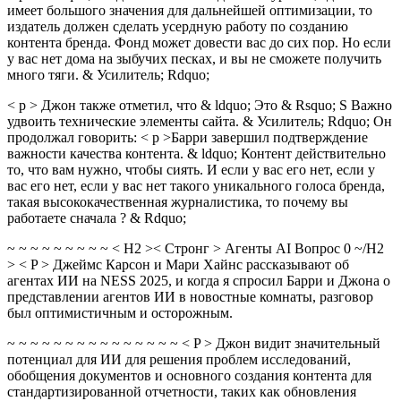
имеет большого значения для дальнейшей оптимизации, то
издатель должен сделать усердную работу по созданию
контента бренда. Фонд может довести вас до сих пор. Но если
у вас нет дома на зыбучих песках, и вы не сможете получить
много тяги. & Усилитель; Rdquo;
< p > Джон также отметил, что & ldquo; Это & Rsquo; S Важно
удвоить технические элементы сайта. & Усилитель; Rdquo; Он
продолжал говорить: < p >Барри завершил подтверждение
важности качества контента. & ldquo; Контент действительно
то, что вам нужно, чтобы сиять. И если у вас его нет, если у
вас его нет, если у вас нет такого уникального голоса бренда,
такая высококачественная журналистика, то почему вы
работаете сначала ? & Rdquo;
~ ~ ~ ~ ~ ~ ~ ~ ~ < H2 >< Стронг > Агенты AI Вопрос 0 ~/H2
> < P > Джеймс Карсон и Мари Хайнс рассказывают об
агентах ИИ на NESS 2025, и когда я спросил Барри и Джона о
представлении агентов ИИ в новостные комнаты, разговор
был оптимистичным и осторожным.
~ ~ ~ ~ ~ ~ ~ ~ ~ ~ ~ ~ ~ ~ ~ < P > Джон видит значительный
потенциал для ИИ для решения проблем исследований,
обобщения документов и основного создания контента для
стандартизированной отчетности, таких как обновления