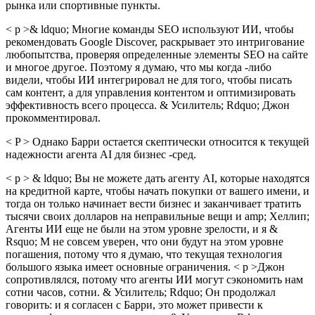
рынка или спортивные пункты.
< p >& ldquo; Многие команды SEO используют ИИ, чтобы
рекомендовать Google Discover, раскрывает это интригование
любопытства, проверяя определенные элементы SEO на сайте
и многое другое. Поэтому я думаю, что мы когда -либо
видели, чтобы ИИ интегрировал не для того, чтобы писать
сам контент, а для управления контентом и оптимизировать
эффективность всего процесса. & Усилитель; Rdquo; Джон
прокомментировал.
< P > Однако Барри остается скептически относится к текущей
надежности агента AI для бизнес -сред.
< p > & ldquo; Вы не можете дать агенту AI, которые находятся
на кредитной карте, чтобы начать покупки от вашего имени, и
тогда он только начинает вести бизнес и заканчивает тратить
тысячи своих долларов на неправильные вещи и amp; Хеллип;
Агенты ИИ еще не были на этом уровне зрелости, и я &
Rsquo; М не совсем уверен, что они будут на этом уровне
погашения, потому что я думаю, что текущая технология
большого языка имеет основные ограничения. < p >Джон
сопротивлялся, потому что агенты ИИ могут сэкономить нам
сотни часов, сотни. & Усилитель; Rdquo; Он продолжал
говорить: и я согласен с Барри, это может привести к