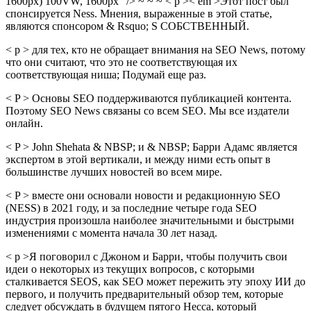
1600px) 100VW, 1600px "/> ~ ~ ~ < p >< em >Этот пост был
спонсируется Ness. Мнения, выраженные в этой статье,
являются спонсором & Rsquo; S СОБСТВЕННЫЙ.
< p > для тех, кто не обращает внимания на SEO News, потому
что они считают, что это не соответствующая их
соответствующая ниша; Подумай еще раз.
< P > Основы SEO поддерживаются публикацией контента.
Поэтому SEO News связаны со всем SEO. Мы все издатели
онлайн.
< P > John Shehata & NBSP; и & NBSP; Барри Адамс является
экспертом в этой вертикали, и между ними есть опыт в
большинстве лучших новостей во всем мире.
< P > вместе они основали новости и редакционную SEO
(NESS) в 2021 году, и за последние четыре года SEO
индустрия произошла наиболее значительными и быстрыми
изменениями с момента начала 30 лет назад.
< p >Я поговорил с Джоном и Барри, чтобы получить свои
идеи о некоторых из текущих вопросов, с которыми
сталкивается SEOS, как SEO может пережить эту эпоху ИИ до
первого, и получить предварительный обзор тем, которые
следует обсуждать в будущем пятого Несса, который