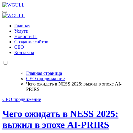
Перейти
к
WGULL
Белая чайка - создание и продвижение сайтов
содержанию
WGULL
Белая чайка - создание и продвижение сайтов
Главная
Услуги
Новости IT
Создание сайтов
СЕО
Контакты
Главная страница
СЕО продвижение
Чего ожидать в NESS 2025: выжил в эпохе AI-
PRIRS
СЕО продвижение
Чего ожидать в NESS 2025:
выжил в эпохе AI-PRIRS