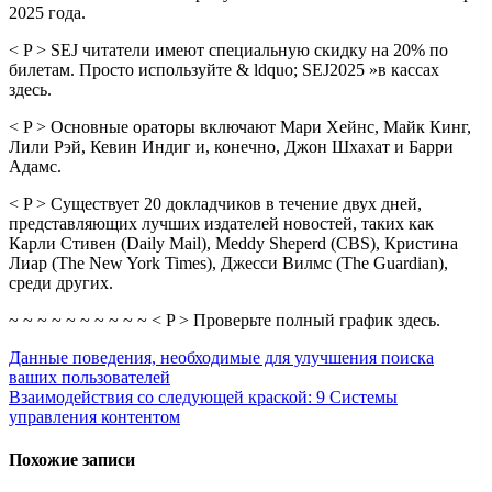
2025 года.
< P > SEJ читатели имеют специальную скидку на 20% по
билетам. Просто используйте & ldquo; SEJ2025 »в кассах
здесь.
< P > Основные ораторы включают Мари Хейнс, Майк Кинг,
Лили Рэй, Кевин Индиг и, конечно, Джон Шхахат и Барри
Адамс.
< P > Существует 20 докладчиков в течение двух дней,
представляющих лучших издателей новостей, таких как
Карли Стивен (Daily Mail), Meddy Sheperd (CBS), Кристина
Лиар (The New York Times), Джесси Вилмс (The Guardian),
среди других.
~ ~ ~ ~ ~ ~ ~ ~ ~ ~ < P > Проверьте полный график здесь.
Навигация
Данные поведения, необходимые для улучшения поиска
ваших пользователей
по
Взаимодействия со следующей краской: 9 Системы
записям
управления контентом
Похожие записи