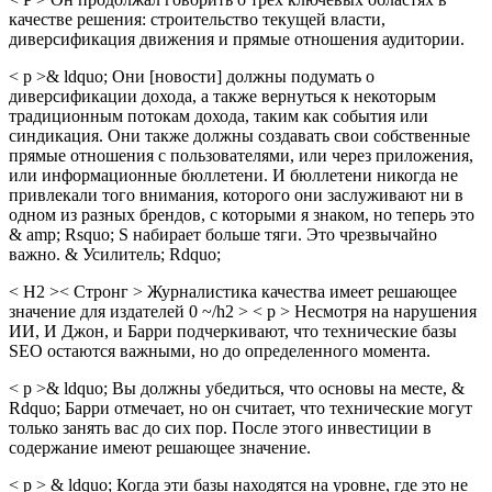
качестве решения: строительство текущей власти,
диверсификация движения и прямые отношения аудитории.
< p >& ldquo; Они [новости] должны подумать о
диверсификации дохода, а также вернуться к некоторым
традиционным потокам дохода, таким как события или
синдикация. Они также должны создавать свои собственные
прямые отношения с пользователями, или через приложения,
или информационные бюллетени. И бюллетени никогда не
привлекали того внимания, которого они заслуживают ни в
одном из разных брендов, с которыми я знаком, но теперь это
& ​​amp; Rsquo; S набирает больше тяги. Это чрезвычайно
важно. & Усилитель; Rdquo;
< H2 >< Стронг > Журналистика качества имеет решающее
значение для издателей 0 ~/h2 > < p > Несмотря на нарушения
ИИ, И Джон, и Барри подчеркивают, что технические базы
SEO остаются важными, но до определенного момента.
< p >& ldquo; Вы должны убедиться, что основы на месте, &
Rdquo; Барри отмечает, но он считает, что технические могут
только занять вас до сих пор. После этого инвестиции в
содержание имеют решающее значение.
< p > & ldquo; Когда эти базы находятся на уровне, где это не